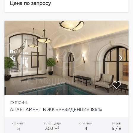
комплекс, включающий в себя 68 апартаментов.
Цена по запросу
Комфорт и безопасность резидентов комплекса...
ID 51044
АПАРТАМЕНТ В ЖК «РЕЗИДЕНЦИЯ 1864»
комнат
площадь
спален
этаж
2
5
303 м
4
6 / 8