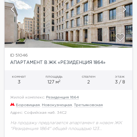
ID 51046
АПАРТАМЕНТ В ЖК «РЕЗИДЕНЦИЯ 1864»
комнат
площадь
спален
этаж
2
3
127 м
2
3 / 8
Жилой комплекс:
Резиденция 1864
Боровицкая
,
Новокузнецкая
,
Третьяковская
Адрес: Софийская наб. 34С2
На продажу предлагается апартамент в новом ЖК
"Резиденция 1864" общей площадью 123
м.кв.Резиденция 1864- это многофункциональный