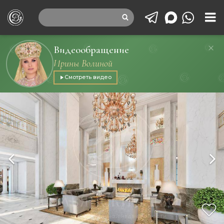
Видеообращение
Ирины Волиной
Смотреть видео