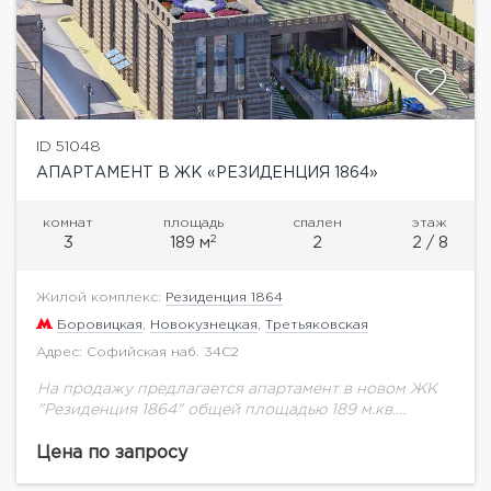
ID 51048
АПАРТАМЕНТ В ЖК «РЕЗИДЕНЦИЯ 1864»
комнат
площадь
спален
этаж
2
3
189 м
2
2 / 8
Жилой комплекс:
Резиденция 1864
Боровицкая
,
Новокузнецкая
,
Третьяковская
Адрес: Софийская наб. 34С2
На продажу предлагается апартамент в новом ЖК
"Резиденция 1864" общей площадью 189 м.кв.
Высота потолков 3,5 м.Резиденция 1864- это
многофункциональный комплекс, включающий в
Цена по запросу
себя 68 апартаментов. Комфорт...