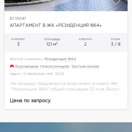
ID 51047
АПАРТАМЕНТ В ЖК «РЕЗИДЕНЦИЯ 1864»
комнат
площадь
спален
этаж
2
3
121 м
2
3 / 8
Жилой комплекс:
Резиденция 1864
Боровицкая
,
Новокузнецкая
,
Третьяковская
Адрес: Софийская наб. 34С2
На продажу предлагается апартамент в новом ЖК
"Резиденция 1864" общей площадью 121 м.кв. Высота
потолков 3,4 м.Резиденция 1864- это
многофункциональный комплекс, включающий в
Цена по запросу
себя 68 апартаментов. Комфорт...