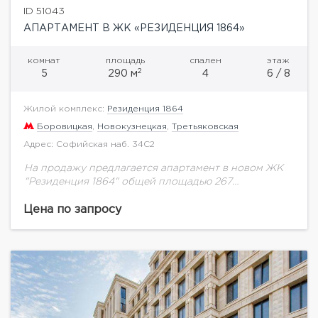
ID 51043
АПАРТАМЕНТ В ЖК «РЕЗИДЕНЦИЯ 1864»
комнат
площадь
спален
этаж
2
5
290 м
4
6 / 8
Жилой комплекс:
Резиденция 1864
Боровицкая
,
Новокузнецкая
,
Третьяковская
Адрес: Софийская наб. 34С2
На продажу предлагается апартамент в новом ЖК
"Резиденция 1864" общей площадью 267
м.кв.Резиденция 1864- это многофункциональный
комплекс, включающий в себя 68 апартаментов.
Цена по запросу
Комфорт и безопасность резидентов комплекса...