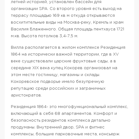
летней историей, установлен бассейн для
организации SPA. Со второго уровня есть выход на
террасу площадью 169 кв м откуда открываются
восхитительные виды на Москва-реку, Кремль и храм
Василия Блаженного. Общая площадь пентхауса 1721
м.кв. Высота потолков 3,4-7,5 м.
Вилла располагается в жилом комплексе Резиденция
1864 на исторически важной территории, где в XV
веке существовали царские фруктовые сады, а в
середине XIX века купец Кокорев организовал на
этом месте гостиницу, магазины и склады.
Кокоревское подворье имело безупречную
репутацию среди российских и заграничных
аристократов.
Резиденция 1864- это многофункциональный комплекс,
включающий в себя 68 апартаментов. Комфорт и
безопасность резидентов комплекса детально
продуманы. Внутренний двор, SPA и фитнес
комплексы, большие парковочные места, консьерж