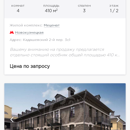
комнат
площадь
спален
этаж
2
4
410 м
3
1 / 2
Жилой комплекс:
Меценат
Новокузнецкая
Адрес: Кадашевский 2-й пер. 3с1
Вашему вниманию на продажу предлагается
отдельно стоящий особняк общей площадью 410 кв.
м в новом клубном доме Меценат. ЖК «Меценат» —
это проект реновации Кадашевской слободы,
Цена по запросу
расположенный...