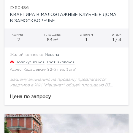
ID 50486
КВАРТИРА В МАЛОЭТАЖНЫЕ КЛУБНЫЕ ДОМА
В ЗАМОСКВОРЕЧЬЕ
комнат
площадь
спален
этаж
2
2
83 м
1
1 / 4
Жилой комплекс:
Меценат
Новокузнецкая
,
Третьяковская
Адрес: Кадашевский 2-й пер. 3стр1
Вашему вниманию на продажу предлагается
квартира в ЖК "Меценат" общей площадью 83
кв.м.Возможная планировка: холл, гостиная-
столовая, мастер-спальня, 2 с/у, подсобное
Цена по запросу
помещение.Во 2-м Кадашевском переулке, рядом с
набережной...