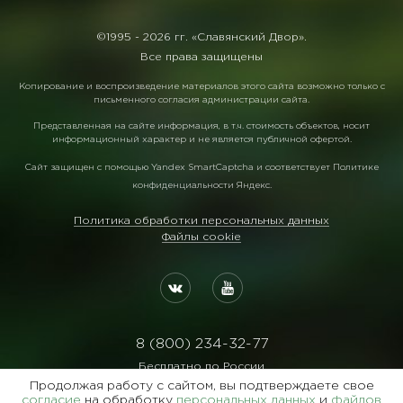
©1995 -
2026 гг. «Славянский Двор».
Все права защищены
Копирование и воспроизведение материалов этого сайта возможно только с
письменного согласия администрации сайта.
Представленная на сайте информация, в т.ч. стоимость объектов, носит
информационный характер и не является публичной офертой.
Сайт защищен с помощью
Yandex SmartCaptcha
и соответствует
Политике
конфиденциальности Яндекс
.
Политика обработки персональных данных
Файлы cookie
8 (800) 234-32-77
Бесплатно по России
Продолжая работу с сайтом, вы подтверждаете свое
Реквизиты:
согласие
на обработку
персональных данных
и
файлов