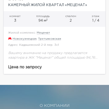
КАМЕРНЫЙ ЖИЛОЙ КВАРТАЛ «МЕЦЕНАТ»
комнат
площадь
спален
этаж
2
3
94 м
2
1 / 4
Жилой комплекс:
Меценат
Новокузнецкая
,
Третьяковская
Адрес: Кадашевский 2-й пер. 3с1
Вашему вниманию на продажу предлагается
квартира в ЖК "Меценат" общей площадью 94,76
кв.м.Возможная планировка: холл, гостиная и
столовая, зона кухни, мастер-спальня, гардеробная,
Цена по запросу
2 с/уВо 2-м Кадашевском переулке,...
О КОМПАНИИ