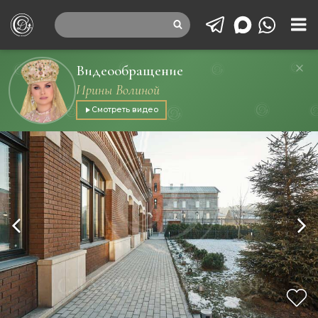
Видеообращение
Ирины Волиной
Смотреть видео