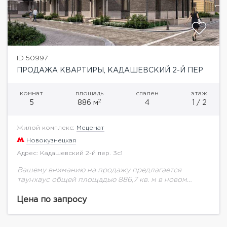
ID 50997
ПРОДАЖА КВАРТИРЫ, КАДАШЕВСКИЙ 2-Й ПЕР
комнат
площадь
спален
этаж
2
5
886 м
4
1 / 2
Жилой комплекс:
Меценат
Новокузнецкая
Адрес: Кадашевский 2-й пер. 3с1
Вашему вниманию на продажу предлагается
таунхаус общей площадью 886,7 кв. м в новом
клубном доме Меценат. ЖК «Меценат» — это проект
реновации Кадашевской слободы, расположенный
Цена по запросу
в ЦАО...