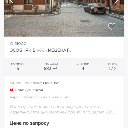
ID 51000
ОСОБНЯК В ЖК «МЕЦЕНАТ»
комнат
площадь
спален
этаж
2
5
583 м
4
1 / 2
Жилой комплекс:
Меценат
Новокузнецкая
Адрес: Кадашевский 2-й пер. 3с1
Вашему вниманию на продажу предлагается
отдельно стоящий особняк общей площадью 583,6
кв. м в новом клубном доме Меценат. ЖК «Меценат»
— это проект реновации Кадашевской слободы,
Цена по запросу