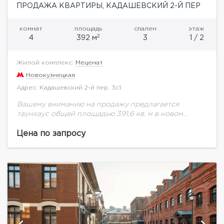
ПРОДАЖА КВАРТИРЫ, КАДАШЕВСКИЙ 2-Й ПЕР
комнат
площадь
спален
этаж
2
4
392 м
3
1 / 2
Жилой комплекс:
Меценат
Новокузнецкая
Адрес: Кадашевский 2-й пер. 3с1
Вашему вниманию на продажу предлагается
таунхаус общей площадью 391,6 кв. м в новом
клубном доме Меценат. ЖК «Меценат» — это проект
реновации Кадашевской слободы, расположенный
Цена по запросу
в ЦАО...