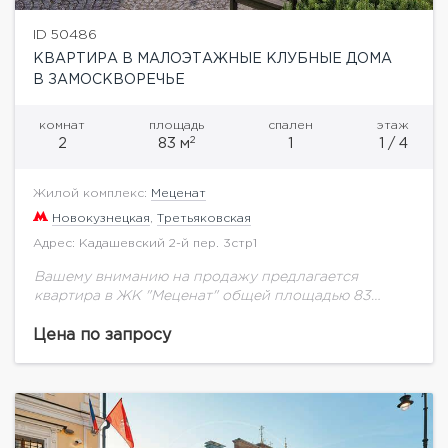
ID 50486
КВАРТИРА В МАЛОЭТАЖНЫЕ КЛУБНЫЕ ДОМА
В ЗАМОСКВОРЕЧЬЕ
комнат
площадь
спален
этаж
2
2
83 м
1
1 / 4
Жилой комплекс:
Меценат
Новокузнецкая
,
Третьяковская
Адрес: Кадашевский 2-й пер. 3стр1
Вашему вниманию на продажу предлагается
квартира в ЖК "Меценат" общей площадью 83
кв.м.Возможная планировка: холл, гостиная-
столовая, мастер-спальня, 2 с/у, подсобное
Цена по запросу
помещение.Во 2-м Кадашевском переулке, рядом с
набережной...