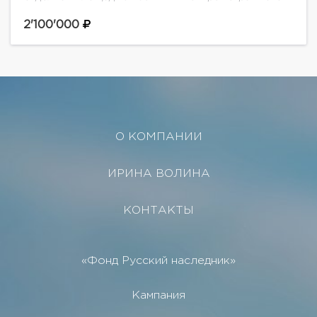
многофункциональный комплекс переменной
этажности (9-10 этажей) в современном
2'100'000
архитектурном стиле. 4 спальни с панорамным...
О КОМПАНИИ
ИРИНА ВОЛИНА
КОНТАКТЫ
«Фонд Русский наследник»
Кампания