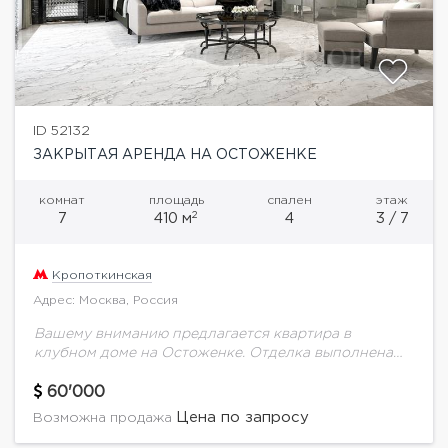
ID 52132
ЗАКРЫТАЯ АРЕНДА НА ОСТОЖЕНКЕ
комнат
площадь
спален
этаж
2
7
410 м
4
3 / 7
Кропоткинская
Адрес: Москва, Россия
Вашему вниманию предлагается квартира в
клубном доме на Остоженке. Отделка выполнена
известным мировым дизайнером. Функциональная
планировка включает в себя просторную гостиную-
60'000
столовую, 4 спальные комнаты, кабинет, помещения
Цена по запросу
Возможна продажа
для...