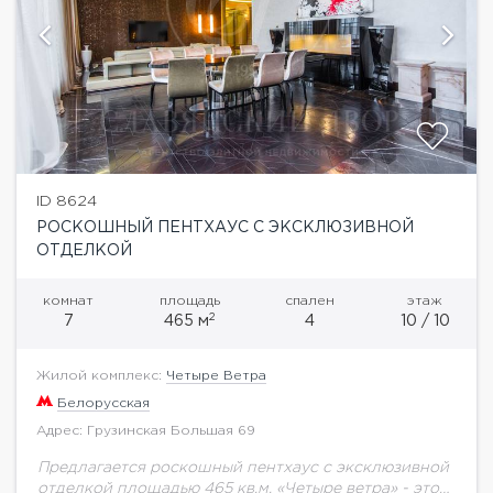
ID 8624
РОСКОШНЫЙ ПЕНТХАУС С ЭКСКЛЮЗИВНОЙ
ОТДЕЛКОЙ
комнат
площадь
спален
этаж
2
7
465 м
4
10 / 10
Жилой комплекс:
Четыре Ветра
Белорусская
Адрес: Грузинская Большая 69
Предлагается роскошный пентхаус с эксклюзивной
отделкой площадью 465 кв.м. «Четыре ветра» - это