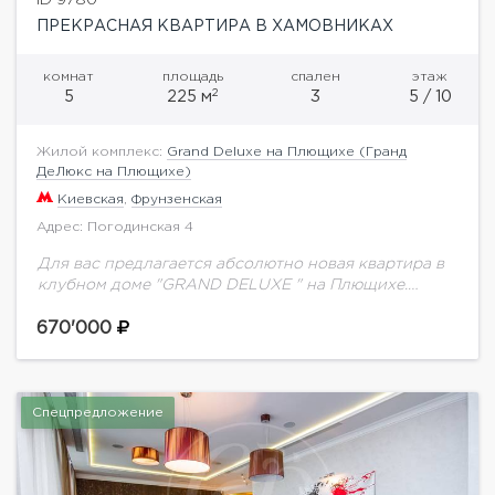
ПРЕКРАСНАЯ КВАРТИРА В ХАМОВНИКАХ
комнат
площадь
спален
этаж
2
5
225 м
3
5 / 10
Жилой комплекс:
Grand Deluxe на Плющихе (Гранд
ДеЛюкс на Плющихе)
Киевская
,
Фрунзенская
Адрес: Погодинская 4
Для вас предлагается абсолютно новая квартира в
клубном доме "GRAND DELUXE " на Плющихе.
Выполнен дорогой ремонт по индивидуальному
проекту с использованием натуральных
670'000
экологически чистых материалов.
Функциональной...
Спецпредложение