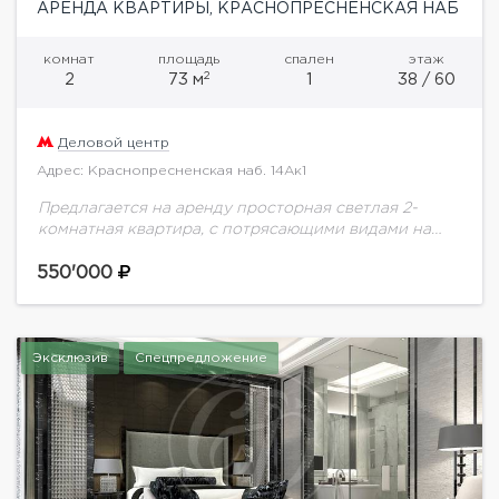
АРЕНДА КВАРТИРЫ, КРАСНОПРЕСНЕНСКАЯ НАБ
комнат
площадь
спален
этаж
2
2
73 м
1
38 / 60
Деловой центр
Адрес: Краснопресненская наб. 14Ак1
Предлагается на аренду просторная светлая 2-
комнатная квартира, с потрясающими видами на
реку, расположенная ЖК премиум класса "Capital
Towers". Современный авторский ремонт из дорогих
550'000
и качественных материалов. Полная...
Эксклюзив
Спецпредложение