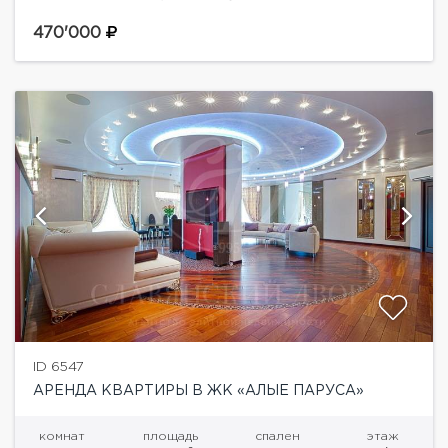
необходимой техникой ведущих мировых фирм-
производителей. Функциональная планировка:
470'000
кухня , гостиная, холл, три детские комнаты,
спальня, гардеробная, три...
ID 6547
АРЕНДА КВАРТИРЫ В ЖК «АЛЫЕ ПАРУСА»
комнат
площадь
спален
этаж