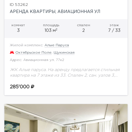
ID 53262
АРЕНДА КВАРТИРЫ, АВИАЦИОННАЯ УЛ
комнат
площадь
спален
этаж
2
3
103 м
2
7 / 33
Жилой комплекс:
Алые Паруса
Октябрьское Поле
,
Щукинская
Адрес: Авиационная ул. 77к2
ЖК Алые паруса. На аренду предлагается стильная
квартира на 7 этаже из 33. Спален 2, сан. узлов 3,
отдельная гардеробная. Общая площадь: 103 кв.м.
Потолки 3 м....
285'000