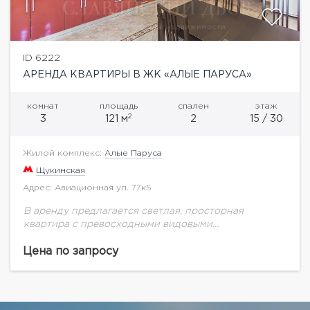
ID 6222
АРЕНДА КВАРТИРЫ В ЖК «АЛЫЕ ПАРУСА»
комнат
площадь
спален
этаж
2
3
121 м
2
15 / 30
Жилой комплекс:
Алые Паруса
Щукинская
Адрес: Авиационная ул. 77к5
В аренду предлагается светлая, просторная
квартира с превосходными видовыми
характеристиками (окна квартиры выходят в
зелёный двор и на Москву-реку). Функциональная
Цена по запросу
планировка: 2 спальни, гостиная, кухня, 2 санузла...