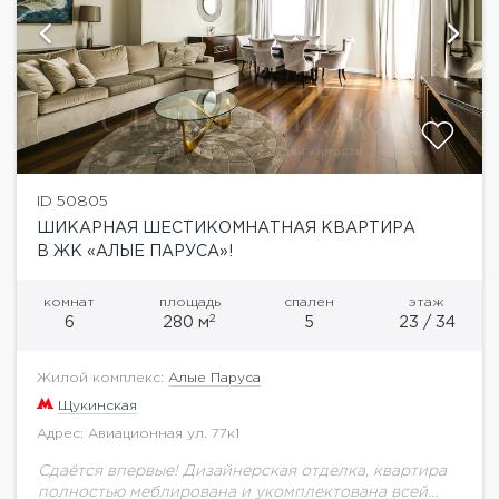
ID 50805
ШИКАРНАЯ ШЕСТИКОМНАТНАЯ КВАРТИРА
В ЖК «АЛЫЕ ПАРУСА»!
комнат
площадь
спален
этаж
2
6
280 м
5
23 / 34
Жилой комплекс:
Алые Паруса
Щукинская
Адрес: Авиационная ул. 77к1
Сдаётся впервые! Дизайнерская отделка, квартира
полностью меблирована и укомплектована всей