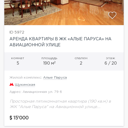
ID 5972
АРЕНДА КВАРТИРЫ В ЖК «АЛЫЕ ПАРУСА» НА
АВИАЦИОННОЙ УЛИЦЕ
комнат
площадь
спален
этаж
2
5
190 м
2
6 / 20
Жилой комплекс:
Алые Паруса
Щукинская
Адрес: Авиационная ул. 79 б
Просторная пятикомнатная квартира (190 кв.м) в
ЖК "Алые Паруса" на Авиационной улице.
Функциональная планировка: 2 спальни, кабинет,
гостиная, студия, 3 санузла. Квартира полностью
15'000
меблирована. Выполнен качественный ремонт....