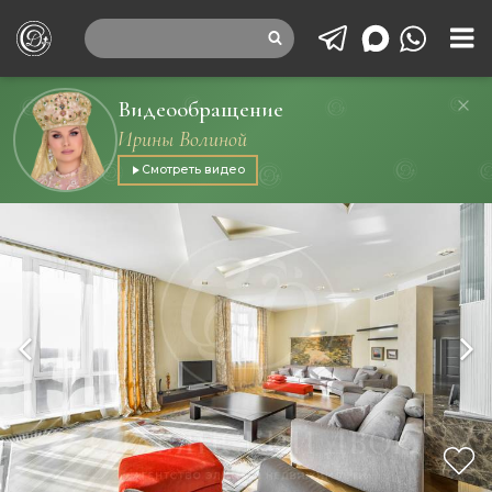
Видеообращение
Ирины Волиной
Смотреть видео