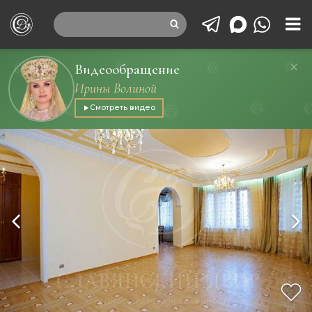
Видеообращение
Ирины Волиной
Смотреть видео