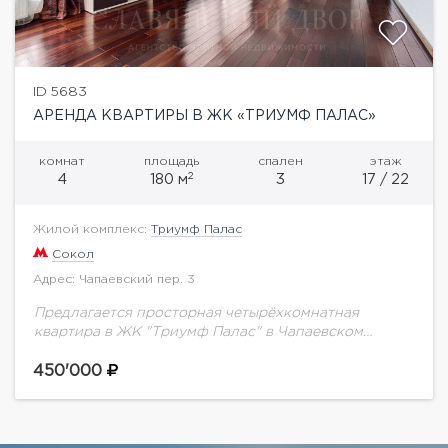
ID 5683
АРЕНДА КВАРТИРЫ В ЖК «ТРИУМФ ПАЛАС»
комнат
площадь
спален
этаж
2
4
180 м
3
17 / 22
Жилой комплекс:
Триумф Палас
Сокол
Адрес: Чапаевский пер. 3
Предлагается просторная четырёхкомнатная
квартира в ЖК "Триумф Палас" в Чапаевском
переулке. Общая площадь 180 кв.м. Планировка: 3
спальни (24, 12, 18 кв.м), комната свободного
450'000
назначения (12 кв.м),...