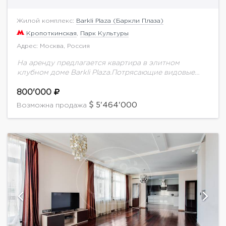
Жилой комплекс:
Barkli Plaza (Баркли Плаза)
Кропоткинская
,
Парк Культуры
Адрес: Москва, Россия
На аренду предлагается квартира в элитном
клубном доме Barkli Plaza.Потрясающие видовые
характеристики! Окна в пол!Правильная
функциональная планировка. Просторная гостиная
800'000
совмещена с кухней, мастер-спальня с отдельной
5'464'000
Возможна продажа
гардеробной и...