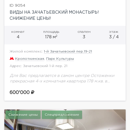
ID 9054
ВИДЫ НА ЗАЧАТЬЕВСКИЙ МОНАСТЫРЬ!
СНИЖЕНИЕ ЦЕНЫ!
комнат
площадь
спален
этаж
2
4
178 м
3
3 / 4
Жилой комплекс:
1-й Зачатьевский пер.19-21
Кропоткинская
,
Парк Культуры
Адрес: Зачатьевский 1-й пер. 21
Для Вас предлагается в самом центре Остоженки
прекрасная 4-х комнатная квартира 178 м.кв. в
клубном доме с бассейном и тренажерным залом.
Планировка: гостиная-кухня-столовая, 3 спальни, 3
600'000
санузла,...
Снижение цены
Спецпредложение