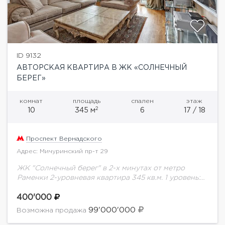
ID 9132
АВТОРСКАЯ КВАРТИРА В ЖК «СОЛНЕЧНЫЙ
БЕРЕГ»
комнат
площадь
спален
этаж
2
10
345 м
6
17 / 18
Проспект Вернадского
Адрес: Мичуринский пр-т 29
ЖК "Солнечный берег" в 2-х минутах от метро
Раменки 2-уровневая квартира 345 кв.м. 1 уровень:
кухня-столовая-гостиная с камином и роялем,
бильярдная со столом для русского бильярда,
400'000
кабинет-библиотека,...
99'000'000
Возможна продажа