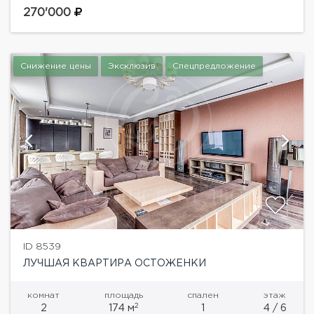
ремонтом в малонаселенном доме эпохи
270'000
конструктивизма. В подъезде всего 7 квартир....
Снижение цены
Эксклюзив
Спецпредложение
ID 8539
ЛУЧШАЯ КВАРТИРА ОСТОЖЕНКИ
комнат
площадь
спален
этаж
2
2
174 м
1
4 / 6