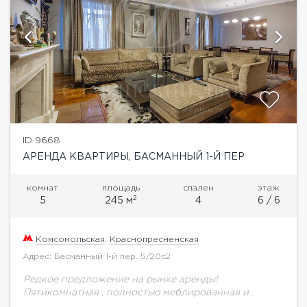
ID 9668
АРЕНДА КВАРТИРЫ, БАСМАННЫЙ 1-Й ПЕР
комнат
площадь
спален
этаж
2
5
245 м
4
6 / 6
Комсомольская
,
Краснопресненская
Адрес: Басманный 1-й пер. 5/20с2
Редкое предложение на рынке аренды!
Пятикомнатная , полностью меблированная и
готовая к проживанию квартира с дизайнерским