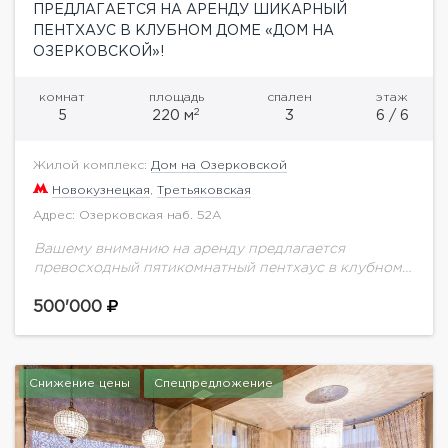
ПРЕДЛАГАЕТСЯ НА АРЕНДУ ШИКАРНЫЙ
ПЕНТХАУС В КЛУБНОМ ДОМЕ «ДОМ НА
ОЗЕРКОВСКОЙ»!
комнат
площадь
спален
этаж
2
5
220 м
3
6 / 6
Жилой комплекс:
Дом на Озерковской
Новокузнецкая
,
Третьяковская
Адрес: Озерковская наб. 52А
Вашему вниманию на аренду предлагается
превосходный пятикомнатный пентхаус в клубном
доме "Дом на Озерковской",расположенному по
адресу: Озерковская набережная, 52А. Просторный,
500'000
светлый пентхаус с высококачественным ремонтом,
выполненным по...
Снижение цены
Спецпредложение