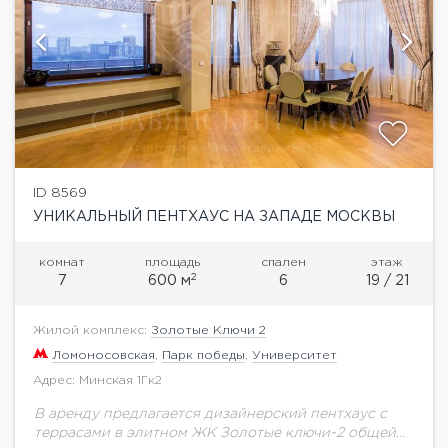
ID 8569
УНИКАЛЬНЫЙ ПЕНТХАУС НА ЗАПАДЕ МОСКВЫ
комнат
площадь
спален
этаж
2
7
600 м
6
19 / 21
Жилой комплекс:
Золотые Ключи 2
Ломоносовская
,
Парк победы
,
Университет
Адрес: Минская 1Гк2
В аренду предлагается дизайнерский пентхаус с
террасами в элитном ЖК Золотые ключи-2 общей