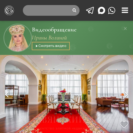
Видеообращение
Ирины Волиной
Смотреть видео