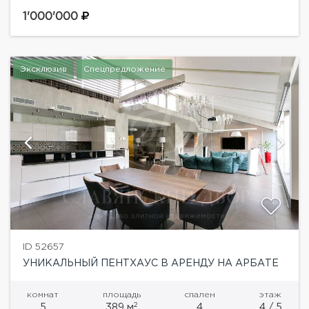
площадью 600 м.кв. на 19 этаже. Мебель от
известных дизайнеров, вся техника от лучших...
1'000'000
Эксклюзив
Спецпредложение
ID 52657
УНИКАЛЬНЫЙ ПЕНТХАУС В АРЕНДУ НА АРБАТЕ
комнат
площадь
спален
этаж
2
5
389 м
4
4 / 5