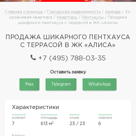
Главная страница
/
Городская недвижимость
/
Аренда
/ 2х-
уровневая квартира /
Квартиры
/
Пентхаусы
/ Продажа
шикарного пентхауса с террасой в ЖК «Алиса»
ПРОДАЖА ШИКАРНОГО ПЕНТХАУСА
С ТЕРРАСОЙ В ЖК «АЛИСА»
+7 (495) 788-03-35
Оставить заявку
Max
Telegram
WhatsApp
Характеристики
комнат
площадь
этаж
спален
2
7
613 м
23 / 23
6
Район: