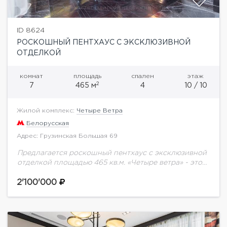
ID 8624
РОСКОШНЫЙ ПЕНТХАУС С ЭКСКЛЮЗИВНОЙ
ОТДЕЛКОЙ
комнат
площадь
спален
этаж
2
7
465 м
4
10 / 10
Жилой комплекс:
Четыре Ветра
Белорусская
Адрес: Грузинская Большая 69
Предлагается роскошный пентхаус с эксклюзивной
отделкой площадью 465 кв.м. «Четыре ветра» - это
многофункциональный комплекс переменной
этажности (9-10 этажей) в современном
2'100'000
архитектурном стиле. 4 спальни с панорамным...