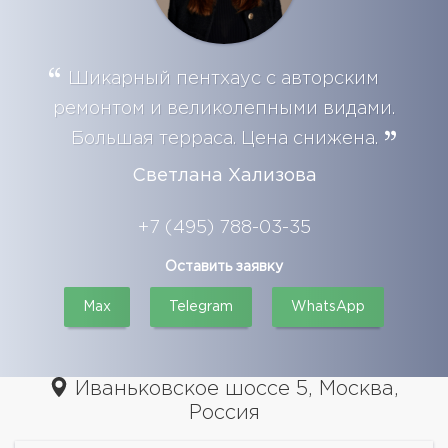
Шикарный пентхаус с авторским
ремонтом и великолепными видами.
Большая терраса. Цена снижена.
Светлана Хализова
+7 (495) 788-03-35
Оставить заявку
Max
Telegram
WhatsApp
Иваньковское шоссе 5, Москва,
Россия