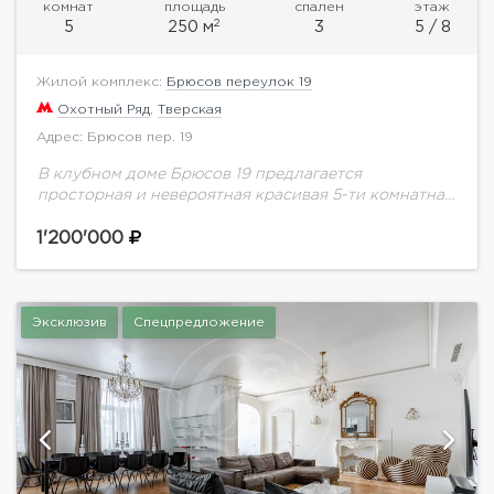
комнат
площадь
спален
этаж
2
5
250 м
3
5 / 8
Жилой комплекс:
Брюсов переулок 19
Охотный Ряд
,
Тверская
Адрес: Брюсов пер. 19
В клубном доме Брюсов 19 предлагается
просторная и невероятная красивая 5-ти комнатная
квартира 250 м.кв на 5 этаже. Выполнен
качественный ремонт по индивидуальному проекту
1'200'000
с использованием дорогих...
Эксклюзив
Спецпредложение