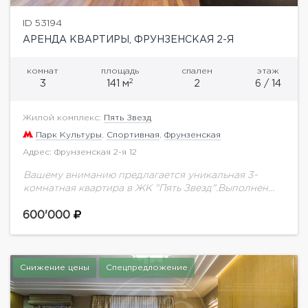
ID 53194
АРЕНДА КВАРТИРЫ, ФРУНЗЕНСКАЯ 2-Я
комнат
площадь
спален
этаж
2
3
141 м
2
6 / 14
Жилой комплекс:
Пять Звезд
Парк Культуры
,
Спортивная
,
Фрунзенская
Адрес: Фрунзенская 2-я 12
Вашему вниманию предлагается уникальная 3-
комнатная квартира в ЖК "Пять Звезд".Выполнен
качественный ремонт с применением
дорогостоящих эксклюзивных материалов,
600'000
установлена техника от ведущих мировых
производителей, мебель от известных
дизайнеров.Функциональной...
Снижение цены
Спецпредложение