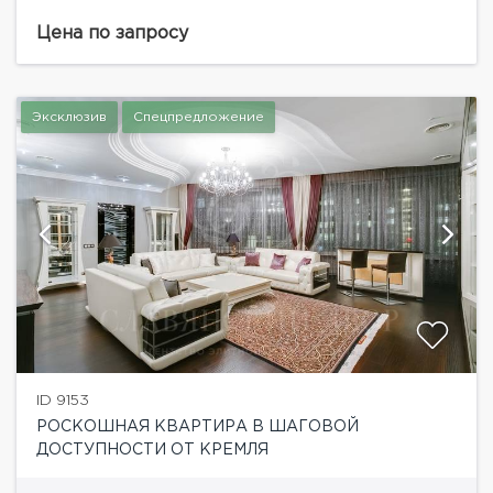
эксклюзивный дизайнерский ремонт по
индивидуальному проекту. Квартира полностью
Цена по запросу
меблирована (мебель от Ralph Lauren) и оснащена...
Эксклюзив
Спецпредложение
ID 9153
РОСКОШНАЯ КВАРТИРА В ШАГОВОЙ
ДОСТУПНОСТИ ОТ КРЕМЛЯ