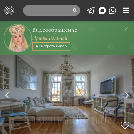
Видеообращение
Ирины Волиной
Смотреть видео