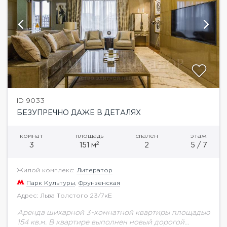
ID 9033
БЕЗУПРЕЧНО ДАЖЕ В ДЕТАЛЯХ
комнат
площадь
спален
этаж
2
3
151 м
2
5 / 7
Жилой комплекс:
Литератор
Парк Культуры
,
Фрунзенская
Адрес: Льва Толстого 23/7кЕ
Аренда шикарной 3-комнатной квартиры площадью
154 кв.м. В квартире выполнен новый дорогой