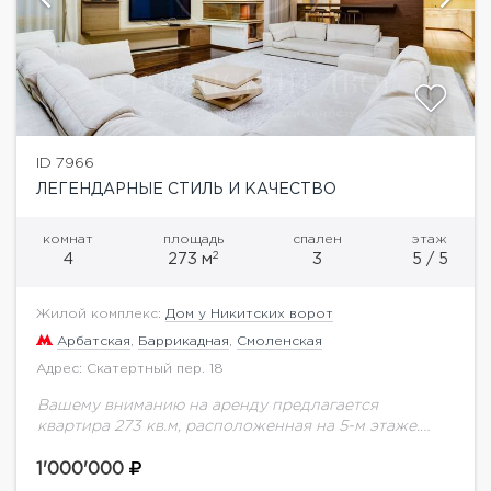
ID 7966
ЛЕГЕНДАРНЫЕ СТИЛЬ И КАЧЕСТВО
комнат
площадь
спален
этаж
2
4
273 м
3
5 / 5
Жилой комплекс:
Дом у Никитских ворот
Арбатская
,
Баррикадная
,
Смоленская
Адрес: Скатертный пер. 18
Вашему вниманию на аренду предлагается
квартира 273 кв.м, расположенная на 5-м этаже.
Выполнена дорогостоящая отделка в современном
стиле, спланированы просторная зона кухни-
1'000'000
столовой-гостиной, кабинет и 2 спальни.