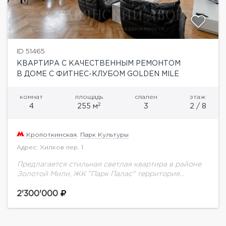
ID 51465
КВАРТИРА С КАЧЕСТВЕННЫМ РЕМОНТОМ
В ДОМЕ С ФИТНЕС-КЛУБОМ GOLDEN MILE
комнат
площадь
спален
этаж
2
4
255 м
3
2 / 8
Кропоткинская
,
Парк Культуры
Адрес: Хилков пер. 1
Предлагается стильная светлая квартира в районе
Золотой Мили, ЖК "Парк Палас" территория
комплекса закрыта , двор без машин, подземная
парковка, автомойка, фитнес-клубПросторная
2'300'000
гостиная, кухня, мастер-спальня с ванной...