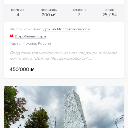
комнат
площадь
спален
этаж
2
4
200 м
3
25 / 54
Жилой комплекс:
Дом на Мосфильмовской
Воробьевы горы
Адрес: Москва, Россия
Предлагается четырехкомнатная квартира в Жилом
комплексе “Дом на Мосфильмовской”.
Огороженная территория, круглосуточная охрана,
подземный паркинг (одно м/м входит встоимость).
450'000
В квартире выполнен качественный дизайнерский
ремонт. Квартира полностью...