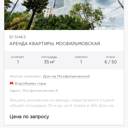
ID 51463
АРЕНДА КВАРТИРЫ, МОСФИЛЬМОВСКАЯ
комнат
площадь
спален
этаж
2
1
35 м
1
6 / 50
Жилой комплекс:
Дом на Мосфильмовской
Воробьевы горы
Адрес: Мосфильмовская 8
Вашему вниманию на аренду предлагается студия
общей площадью 35 м.кв. на 6 этаже в ЖК Дом на
Мосфильмовской.Элегантное дизайнерское
решение позволило разделить просторную комнату
Цена по запросу
на две зоны:...