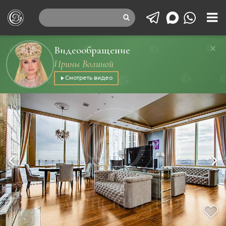
Видеообращение
Ирины Волиной
Смотреть видео