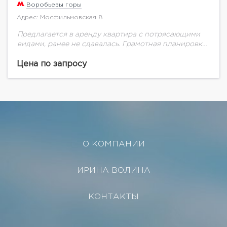
Воробьевы горы
Адрес: Мосфильмовская 8
Предлагается в аренду квартира с потрясающими
видами, ранее не сдавалась. Грамотная планировка:
мастер спальня со свой ванной и гардеробной
комнатой, детская комната, сан.узел, кухня-гостиная
Цена по запросу
в едином пространстве....
О КОМПАНИИ
ИРИНА ВОЛИНА
КОНТАКТЫ