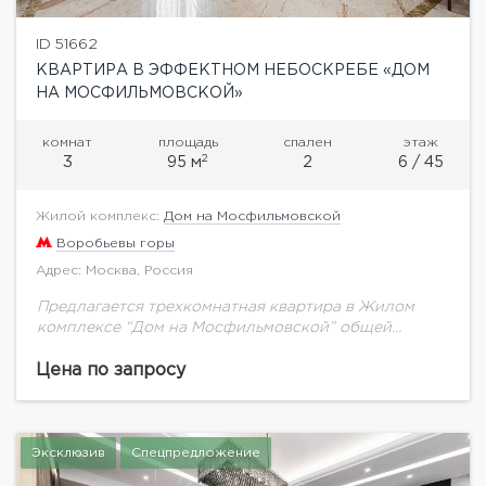
ID 51662
КВАРТИРА В ЭФФЕКТНОМ НЕБОСКРЕБЕ «ДОМ
НА МОСФИЛЬМОВСКОЙ»
комнат
площадь
спален
этаж
2
3
95 м
2
6 / 45
Жилой комплекс:
Дом на Мосфильмовской
Воробьевы горы
Адрес: Москва, Россия
Предлагается трехкомнатная квартира в Жилом
комплексе “Дом на Мосфильмовской” общей
площадью 95 м.кв.Свежий косметический ремонт,
на полу мрамор с подогревом, окна-на юг, 2 ванные
Цена по запросу
комнаты, встроенная кухня...
Эксклюзив
Спецпредложение