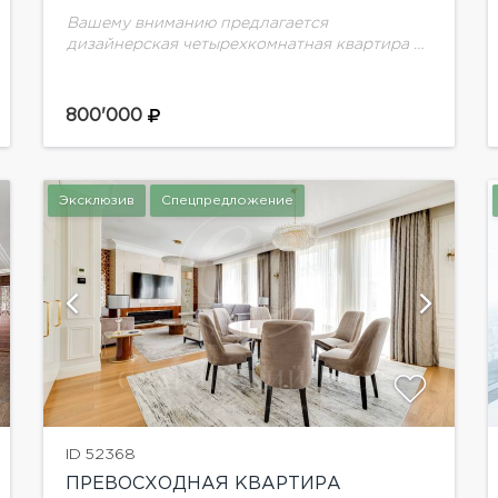
Вашему вниманию предлагается
дизайнерская четырехкомнатная квартира в
жилом комплексе"River House". Элитный
жилой комплекс "Ривер Хаус" (River House)
расположен в Хамовниках, в тихих
800'000
переулках района Саввинской набережной.
Здание...
Эксклюзив
Спецпредложение
показать ещё 12 фотографий
ID 52368
ПРЕВОСХОДНАЯ КВАРТИРА