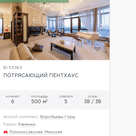
показать
ID 53363
ПОТРЯСАЮЩИЙ ПЕНТХАУС
комнат
площадь
спален
этаж
2
6
500 м
5
38 / 38
Жилой комплекс:
Воробьевы Горы
Район:
Раменки
Ломоносовская
,
Минская