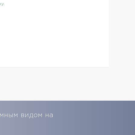
ку.
амным видом на