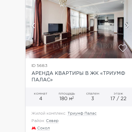
ий
показать ещё 4 фотографии
ID 5683
АРЕНДА КВАРТИРЫ В ЖК «ТРИУМФ
ПАЛАС»
комнат
площадь
спален
этаж
2
4
180 м
3
17 / 22
Жилой комплекс:
Триумф Палас
Район:
Север
Сокол