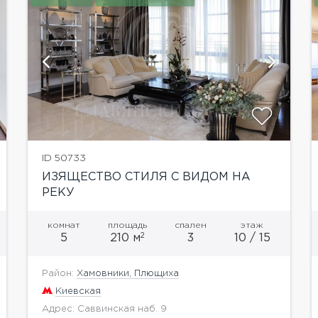
показать ещё 86 фотографий
ID 50733
ИЗЯЩЕСТВО СТИЛЯ С ВИДОМ НА
РЕКУ
комнат
площадь
спален
этаж
2
5
210 м
3
10 / 15
Район:
Хамовники, Плющиха
Киевская
Адрес: Саввинская наб. 9