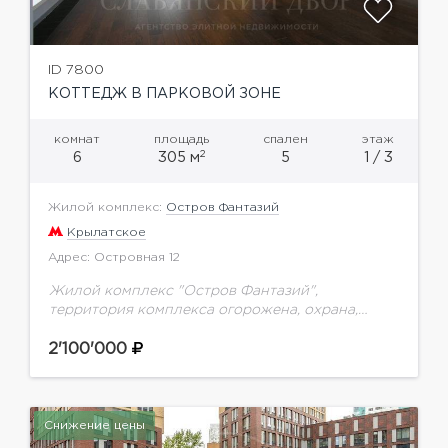
ID 7800
КОТТЕДЖ В ПАРКОВОЙ ЗОНЕ
комнат
площадь
спален
этаж
2
6
305 м
5
1 / 3
Жилой комплекс:
Остров Фантазий
Крылатское
Адрес: Островная 12
Жилой комплекс "Остров Фантазий",
территория комплекса огорожена, охрана,
пропускная система. Kоттедж двухэтажный.
Имеется два отдельных входа в данную
2'100'000
половину. Панорамное остекление, стеклянные
перегородки, потолки от 3-х до...
Снижение цены