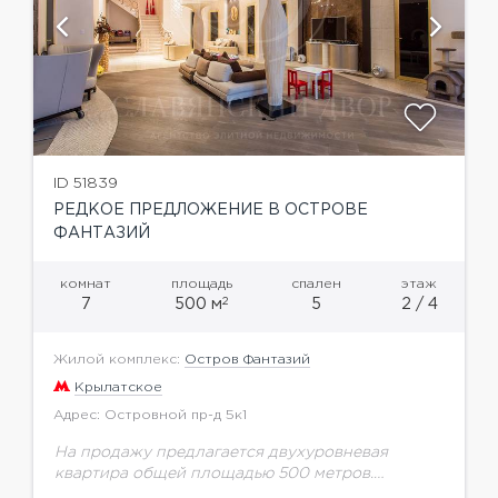
ID 51839
РЕДКОЕ ПРЕДЛОЖЕНИЕ В ОСТРОВЕ
ФАНТАЗИЙ
комнат
площадь
спален
этаж
2
7
500 м
5
2 / 4
Жилой комплекс:
Остров Фантазий
Крылатское
Адрес: Островной пр-д 5к1
На продажу предлагается двухуровневая
квартира общей площадью 500 метров.
Выполнен дизайнерский ремонт по