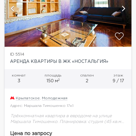
ID 5514
АРЕНДА КВАРТИРЫ В ЖК «НОСТАЛЬГИЯ»
комнат
площадь
спален
этаж
2
3
150 м
2
9 / 17
Крылатское
,
Молодежная
Адрес: Маршала Тимошенко 17к1
Трёхкомнатная квартира в евродоме на улице
Маршала Тимошенко. Планировка: студия (45 кв.м),
спальня (22 кв.м), детская комната (20 кв.м). Мебель
полностью, но возможен вывоз. Техника Милле.
Цена по запросу