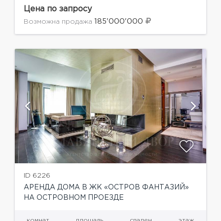
индивидуальному проекту. На первом уроне с
Цена по запросу
потолками в 3.5 метра расположилась
185'000'000
Возможна продажа
просторная гостиная, зимний...
ID 6226
АРЕНДА ДОМА В ЖК «ОСТРОВ ФАНТАЗИЙ»
НА ОСТРОВНОМ ПРОЕЗДЕ
комнат
площадь
спален
этаж