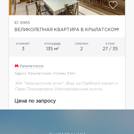
ID 9965
ВЕЛИКОЛЕПНАЯ КВАРТИРА В КРЫЛАТСКОМ!
комнат
площадь
спален
этаж
2
3
135 м
2
27 / 35
Крылатское
Адрес: Крылатские Холмы 33к1
ЖК "Крылатские огни". Вид на Гребной канал и
Парк.Планировка: Изолированная кухня,
гостиная, 2 спальни, 2 полных
санузла.Полностью меблирована и
Цена по запросу
оборудована всей необходимой бытовой
техникой. В подземном паркинге...