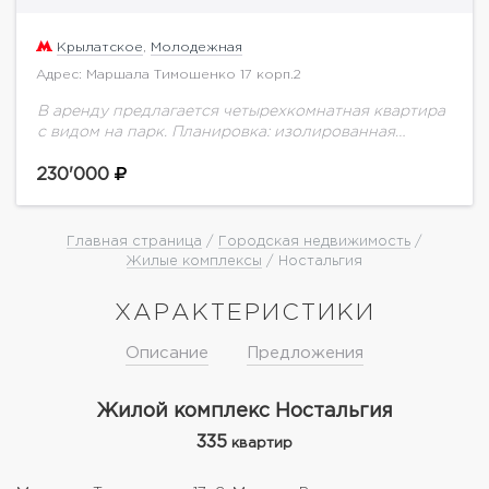
Крылатское
,
Молодежная
Адрес: Маршала Тимошенко 17 корп.2
В аренду предлагается четырехкомнатная квартира
с видом на парк. Планировка: изолированная
гостиная, кухня, оборудованная всей необходимой
техникой, две спальни, кабинет, гардеробная,
230'000
просторный холл, 2 санузла, один из...
Главная страница
/
Городская недвижимость
/
Жилые комплексы
/ Ностальгия
ХАРАКТЕРИСТИКИ
Описание
Предложения
Жилой комплекс Ностальгия
335
квартир