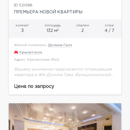
ID 52098
ПРЕМЬЕРА НОВОЙ КВАРТИРЫ
комнат
площадь
спален
этаж
2
3
132 м
2
4 / 7
Жилой комплекс:
Долина Грез
Крылатское
Адрес: Крылатская 45к2
Вашему вниманию предлагается потрясающая
квартира в ЖК Долина Грез. Функциональной
планировкой предусмотрено: просторная
кухня-гостиная, две изолированные спальни,
Цена по запросу
просторный санузел, есть гостевой санузел. В
отделке были использованы качественные...