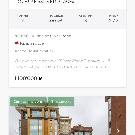
ПОСЕЛКЕ «SILVER PLACE»
комнат
площадь
спален
этаж
2
4
400 м
3
2 / 3
Жилой комплекс:
Silver Place
Крылатское
Адрес: Таманская 7к1
В элитном поселке "Silver Place"Ухоженный
зеленый участок в 3 сотки, а также сад на
эксплуатируемой крыше, камин, подсобные
помещения, гараж на два авто. Таунхаус
1'100'000
предлагается полностью меблированным....
Снижение цены
Эксклюзив