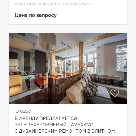
квартира свободной планировки в
современном ЖК на Западе Москвы.Большое
количество окон и трехсторонняя планировка
Цена по запросу
позволяют воплотить любые дизайнерские
решения.Жилой комплекс "Vander Park",
разработанный...
ID 8250
В АРЕНДУ ПРЕДЛАГАЕТСЯ
ЧЕТЫРЕХУРОВНЕВЫЙ ТАУНХАУС
С ДИЗАЙНЕРСКИМ РЕМОНТОМ В ЭЛИТНОМ