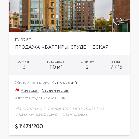
ID 9760
ПРОДАЖА КВАРТИРЫ, СТУДЕНЧЕСКАЯ
комнат
площадь
спален
этаж
2
3
110 м
2
7 / 15
Жилой комплекс:
Кутузовский
Киевская
,
Студенческая
Адрес: Студенческая 20к1
На продажу предлагается квартира без
отделки, свободной планировки,
расположенная на 7 этаже в современном
жилом комплексе на Студенческой, 20 корпус
1'474'200
1.Спланировать пространство можно
следующим образом: кухня, гостиная,...