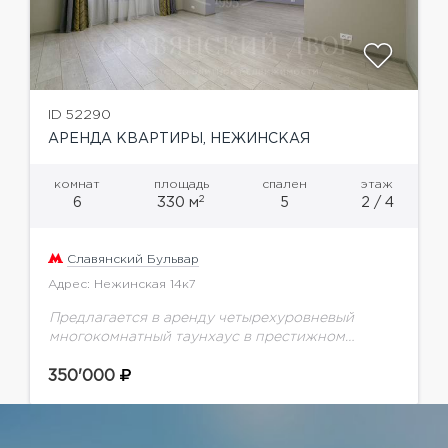
ID 52290
АРЕНДА КВАРТИРЫ, НЕЖИНСКАЯ
комнат
площадь
спален
этаж
2
6
330 м
5
2 / 4
Славянский Бульвар
Адрес: Нежинская 14к7
Предлагается в аренду четырехуровневый
многокомнатный таунхаус в престижном
районе Москвы. Ремонт выполнен по
индивидуальному проекту .Планировка: 1-й
350'000
этаж - кухня, гостиная, гостевой санузел. 2-й
этаж - спальня,...