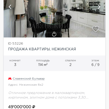
ID 53226
ПРОДАЖА КВАРТИРЫ, НЕЖИНСКАЯ
комнат
площадь
спален
этаж
2
3
114 м
2
6 / 9
Славянский Бульвар
Адрес: Нежинская 8к2
Отличное предложение в малоквартирном,
кирпичном, элитном доме с потолками 3,30.
Квартира имеет две спальни (одна из них с
гардеробной), гостиную, кухню с балконом и один
49'000'000