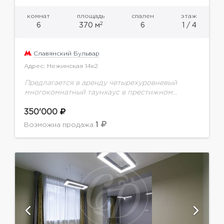
комнат
площадь
спален
этаж
2
6
370 м
6
1 / 4
Славянский Бульвар
Адрес: Нежинская 14к2
Предлагается в аренду четырехуровневый
многокомнатный таунхаус в престижном
районе Москвы. Ремонт выполнен по
индивидуальному проекту .Планировка: 1-й
350'000
этаж - кухня, гостиная, гостевой санузел. 2-й
1
Возможна продажа
этаж - спальня,...