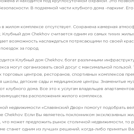
ожена и находится под круглосуточной охраной. Это позвол
безопасности. В подземной части клубного дома -паркинг. Его
 в жилом комплексе отсутствует. Сохранена камерная атмосф
, Клубный дом Chekhov считается одним из самых тихих жилы
 дает возможность наслаждаться потрясающими по своей кра
поездок за город.
аходится Клубный дом Chekhov, богат различными инфраструкт
екса могут организовать свой досуг с максимальной пользой.
 торговых центров, ресторанов, спортивных комплексов пре
я школы, детские сады и медицинские центры. Знаменитые муз
от клубного дома. Все это к услугам владельцев апартаментов
преимущества расположения жилого комплекса.
тной недвижимости «Славянский Двор» помогут подобрать ве
ме Chekhov. Если Вы являетесь поклонником эксклюзивных жи
, что может предложить рынок столичной недвижимости, то
оме станет одним из лучших решений, когда-либо принятых В