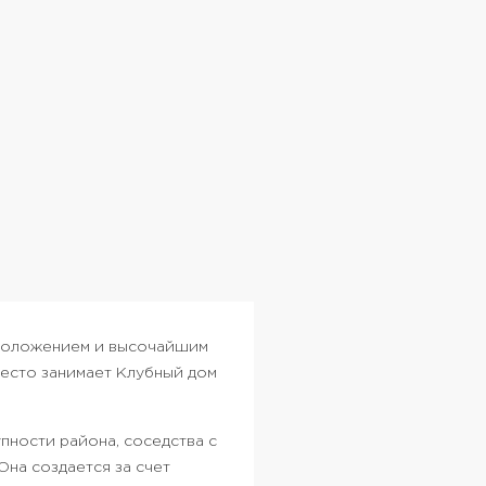
сположением и высочайшим
место занимает Клубный дом
пности района, соседства с
на создается за счет