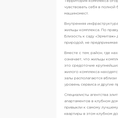
Территория комплекса огор
чувствовать себя в полной 
машиномест.
Внутренняя инфраструктура
жильцы комплекса. По праву
Близость к саду «Эрмитаж»
природой, не предпринимая 
Вместе с тем, район, где н
означает, что жильцы компл
это средоточие крупнейших
жилого комплекса находятс
залы располагаются вблизи 
уровень сервиса и другие 
Специалисты агентства эли
апартаментов в клубном до
привыкли к самому лучшему
квартиры в этом клубном д