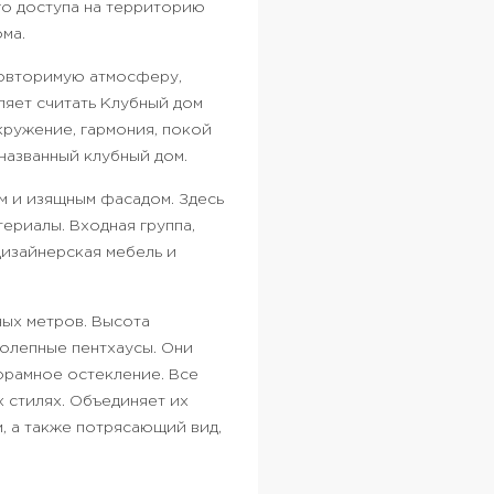
го доступа на территорию
ма.
повторимую атмосферу,
ляет считать Клубный дом
ружение, гармония, покой
названный клубный дом.
м и изящным фасадом. Здесь
ериалы. Входная группа,
Дизайнерская мебель и
ных метров. Высота
колепные пентхаусы. Они
орамное остекление. Все
 стилях. Объединяет их
, а также потрясающий вид,