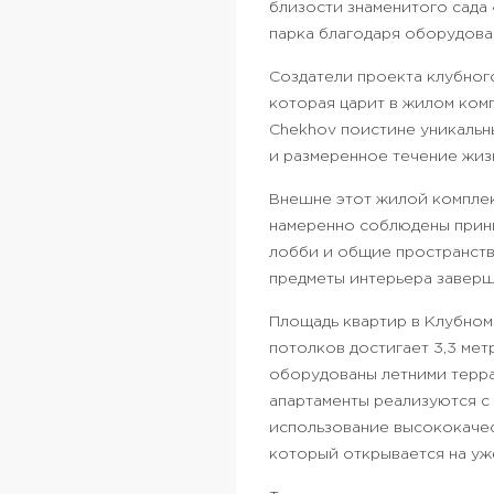
близости знаменитого сада
парка благодаря оборудова
Создатели проекта клубног
которая царит в жилом комп
Chekhov поистине уникальн
и размеренное течение жизн
Внешне этот жилой комплек
намеренно соблюдены принц
лобби и общие пространств
предметы интерьера заверш
Площадь квартир в Клубном 
потолков достигает 3,3 ме
оборудованы летними терра
апартаменты реализуются с
использование высококачес
который открывается на уж