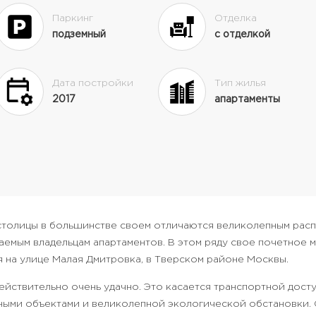
Паркинг
Отделка
подземный
с отделкой
Дата постройки
Тип жилья
2017
апартаменты
столицы в большинстве своем отличаются великолепным ра
аемым владельцам апартаментов. В этом ряду свое почетное 
я на улице Малая Дмитровка, в Тверском районе Москвы.
йствительно очень удачно. Это касается транспортной досту
ыми объектами и великолепной экологической обстановки. О