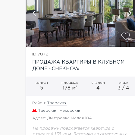
и
ID 7872
ПРОДАЖА КВАРТИРЫ В КЛУБНОМ
ДОМЕ «CHEKHOV»
комнат
площадь
спален
этаж
2
5
178 м
4
3 / 4
Район:
Тверская
Тверская
,
Чеховская
Адрес: Дмитровка Малая 18А
На продажу предлагается квартира с
отделкой 178 кв.м. Эстетика архитектурных