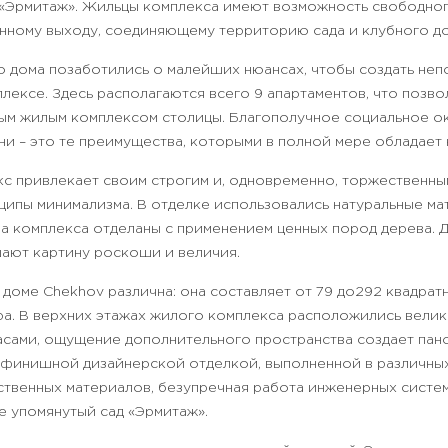
 «Эрмитаж». Жильцы комплекса имеют возможность свободно
нному выходу, соединяющему территорию сада и клубного до
о дома позаботились о малейших нюансах, чтобы создать не
лексе. Здесь располагаются всего 9 апартаментов, что позво
ым жилым комплексом столицы. Благополучное социальное ок
и – это те преимущества, которыми в полной мере обладает 
с привлекает своим строгим и, одновременно, торжественны
ипы минимализма. В отделке использовались натуральные мат
а комплекса отделаны с применением ценных пород дерева. 
ают картину роскоши и величия.
доме Chekhov различна: она составляет от 79 до292 квадрат
тра. В верхних этажах жилого комплекса расположились вели
сами, ощущение дополнительного пространства создает пан
 финишной дизайнерской отделкой, выполненной в различных
твенных материалов, безупречная работа инженерных систем
е упомянутый сад «Эрмитаж».