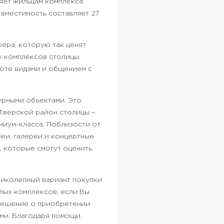
яет жильцам комплекса
 вместимость составляет 27
ера, которую так ценят
х комплексов столицы.
соте видами и общением с
урными объектами. Это
 Тверской район столицы –
миум-класса. Поблизости от
еи, галереи и концертные
, которые смогут оценить
ликолепный вариант покупки
лых комплексов, если Вы
 решение о приобретении
ами. Благодаря помощи