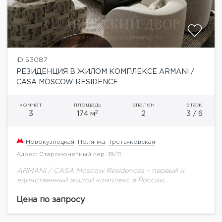
ID 53087
РЕЗИДЕНЦИЯ В ЖИЛОМ КОМПЛЕКСЕ ARMANI /
CASA MOSCOW RESIDENCE
комнат
площадь
спален
этаж
2
3
174 м
2
3 / 6
Новокузнецкая
,
Полянка
,
Третьяковская
Адрес: Старомонетный пер. 19/11
ARMANI / CASA Moscow Residences – первый и
единственный жилой комплекс в России,
созданный в партнерстве с модным домом Armani.
Стиль и эстетика легендарного итальянского
Цена по запросу
модного дома...