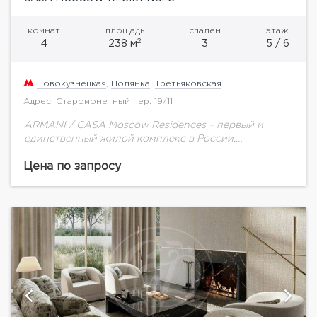
комнат
площадь
спален
этаж
2
4
238 м
3
5 / 6
Новокузнецкая
,
Полянка
,
Третьяковская
Адрес: Старомонетный пер. 19/11
ARMANI / CASA Moscow Residences – первый и
единственный жилой комплекс в России,
созданный в партнерстве с модным домом Armani.
Стиль и эстетика легендарного итальянского
Цена по запросу
модного дома...