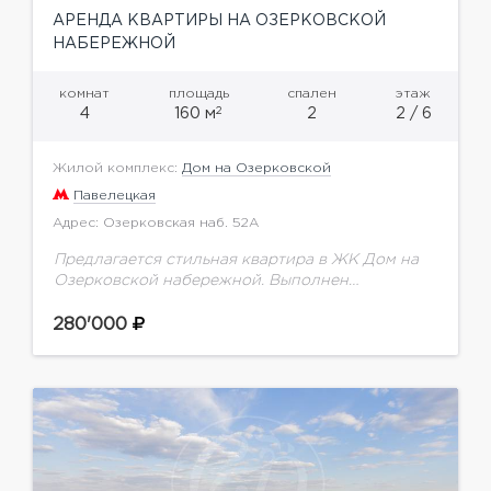
АРЕНДА КВАРТИРЫ НА ОЗЕРКОВСКОЙ
НАБЕРЕЖНОЙ
комнат
площадь
спален
этаж
2
4
160 м
2
2 / 6
Жилой комплекс:
Дом на Озерковской
Павелецкая
Адрес: Озерковская наб. 52А
Предлагается стильная квартира в ЖК Дом на
Озерковской набережной. Выполнен
качестсвенный ремонт с применением
дорогостоящий материалов. Установлена вся
280'000
мебель и техника от ведущих производителей
для комфортного проживания.Планировка:...