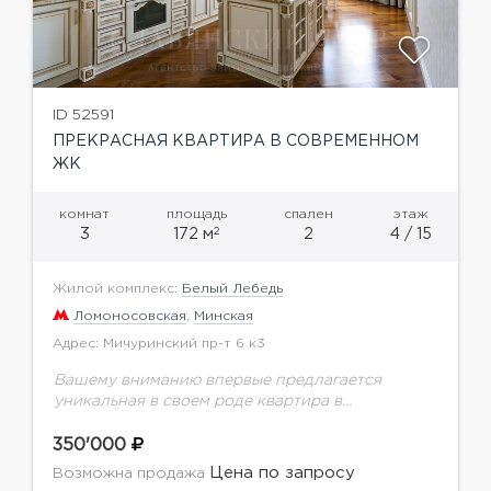
ID 52591
ПРЕКРАСНАЯ КВАРТИРА В СОВРЕМЕННОМ
ЖК
комнат
площадь
спален
этаж
2
3
172 м
2
4 / 15
Жилой комплекс:
Белый Лебедь
Ломоносовская
,
Минская
Адрес: Мичуринский пр-т 6 к3
Вашему вниманию впервые предлагается
уникальная в своем роде квартира в
престижном ЖК Белый лебедь. Выполнен
качественный ремонт с применением
350'000
натуральных дорогостоящих материалов.
Цена по запросу
Возможна продажа
Идеальной планировкой предусмотрено: кухня,