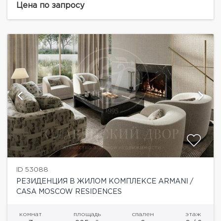
Стиль и эстетика легендарного итальянского
Цена по запросу
модного дома...
ID 53088
РЕЗИДЕНЦИЯ В ЖИЛОМ КОМПЛЕКСЕ ARMANI /
CASA MOSCOW RESIDENCES
комнат
площадь
спален
этаж