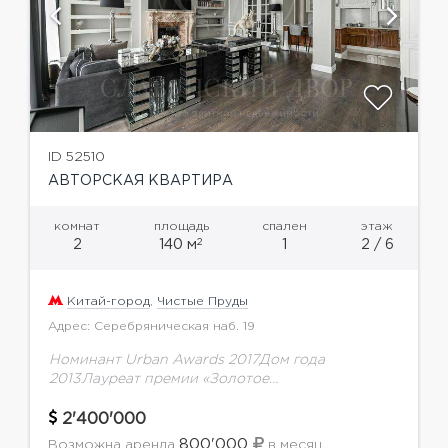
ID 52510
АВТОРСКАЯ КВАРТИРА
комнат
площадь
спален
этаж
2
2
140 м
1
2 / 6
Китай-город
,
Чистые Пруды
Адрес: Серебряническая наб. 19
Номинант Urban Awards 2017Дом года
2013Лауреат премии «Золотое
Сечение-2013»Лауреат независимой премии в
области Российской архитектуры “ARX
2'400'000
AWARDS-2006” в номинации «Проект здания/
800'000
Возможна аренда
в месяц