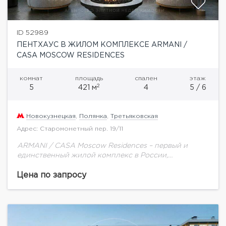
ID 52989
ПЕНТХАУС В ЖИЛОМ КОМПЛЕКСЕ ARMANI /
CASA MOSCOW RESIDENCES
комнат
площадь
спален
этаж
2
5
421 м
4
5 / 6
Новокузнецкая
,
Полянка
,
Третьяковская
Адрес: Старомонетный пер. 19/11
ARMANI / CASA Moscow Residences – первый и
единственный жилой комплекс в России,
созданный в партнерстве с модным домом Armani.
Стиль и эстетика легендарного итальянского
Цена по запросу
модного дома...