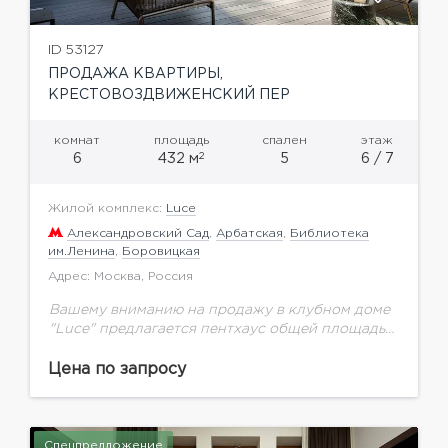
ID 53127
ПРОДАЖА КВАРТИРЫ,
КРЕСТОВОЗДВИЖЕНСКИЙ ПЕР
комнат
площадь
спален
этаж
2
6
432 м
5
6 / 7
Жилой комплекс:
Luce
Александровский Сад
,
Арбатская
,
Библиотека
им.Ленина
,
Боровицкая
Адрес: Москва, Россия
Вашему вниманию на продажу в клубном доме
"Luce" предлагается пентхаус общей площадью
432,13 кв.м. на 6 этаже.Клубный дом в
Крестовоздвиженском переулке Москвы — это
Цена по запросу
архитектурное произведение, в...
Спецпредложение