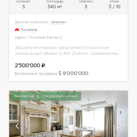
комнат
площадь
спален
этаж
2
5
340 м
3
3 / 10
Жилой комплекс:
Онегин
Полянка
Адрес: Полянка Малая 2
Вашему вниманию предлагается поистине
уникальный объект в ЖК Онегин. Современный
дизайн, выполненный известным зарубежным
автором. Функциональной планировкой
2'500'000
предусмотрено: зона кухни, просторная
9'000'000
Возможна продажа
гостиная, основная спальная комната с
собственным...
Эксклюзив
Спецпредложение