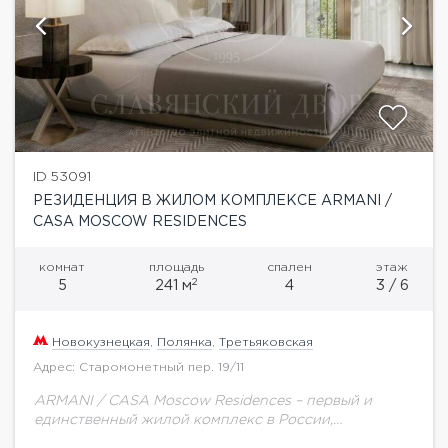
ID 53091
РЕЗИДЕНЦИЯ В ЖИЛОМ КОМПЛЕКСЕ ARMANI /
CASA MOSCOW RESIDENCES
комнат
площадь
спален
этаж
2
5
241 м
4
3 / 6
Новокузнецкая
,
Полянка
,
Третьяковская
Адрес: Старомонетный пер. 19/11
ARMANI / CASA Moscow Residences – первый и
единственный жилой комплекс в России,
созданный в партнерстве с модным домом Armani.