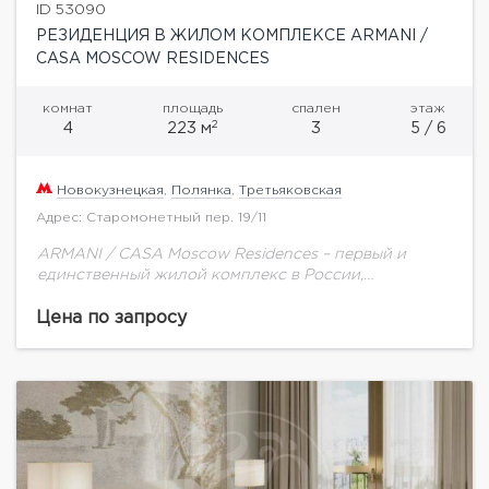
ID 53090
РЕЗИДЕНЦИЯ В ЖИЛОМ КОМПЛЕКСЕ ARMANI /
CASA MOSCOW RESIDENCES
комнат
площадь
спален
этаж
2
4
223 м
3
5 / 6
Новокузнецкая
,
Полянка
,
Третьяковская
Адрес: Старомонетный пер. 19/11
ARMANI / CASA Moscow Residences – первый и
единственный жилой комплекс в России,
созданный в партнерстве с модным домом Armani.
Стиль и эстетика легендарного итальянского
Цена по запросу
модного дома...