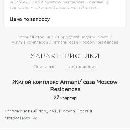
ARMANI / CASA Moscow Residences – первый и
единственный жилой комплекс в России,
созданный в партнерстве с модным домом Armani.
Стиль и эстетика легендарного итальянского
Цена по запросу
модного дома...
Главная страница
/
Городская недвижимость
/
Жилые комплексы
/ Armani/ casa Moscow Residences
ХАРАКТЕРИСТИКИ
Описание
Предложения
Жилой комплекс Armani/ casa Moscow
Residences
27
квартир
Старомонетный пер., 19/11, Москва, Россия
Метро:
Полянка