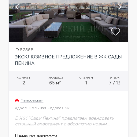
ID 52568
ЭКСКЛЮЗИВНОЕ ПРЕДЛОЖЕНИЕ В ЖК САДЫ
ПЕКИНА
комнат
площадь
спален
этаж
2
2
65 м
1
7 / 13
Маяковская
Адрес: Большая Садовая 5к1
В ЖК "Сады Пекина" предлагаем арендовать
стильный апартамент с абсолютно новым
ремонтом. Только эстет с тонким чувством
вкуса сможет по достоинству оценить качество
Цена по запросу