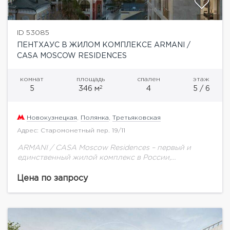
ID 53085
ПЕНТХАУС В ЖИЛОМ КОМПЛЕКСЕ ARMANI /
CASA MOSCOW RESIDENCES
комнат
площадь
спален
этаж
2
5
346 м
4
5 / 6
Новокузнецкая
,
Полянка
,
Третьяковская
Адрес: Старомонетный пер. 19/11
ARMANI / CASA Moscow Residences – первый и
единственный жилой комплекс в России,
созданный в партнерстве с модным домом Armani.
Стиль и эстетика легендарного итальянского
Цена по запросу
модного дома...