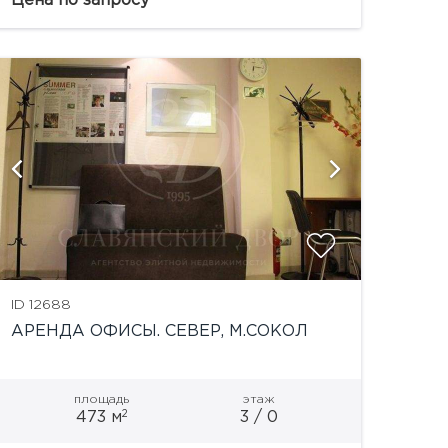
Цена по запросу
помещений с использованием современных
материалов. панорамное остекление
фасада...
ID 12688
АРЕНДА ОФИСЫ. СЕВЕР, М.СОКОЛ
площадь
этаж
2
473 м
3 / 0