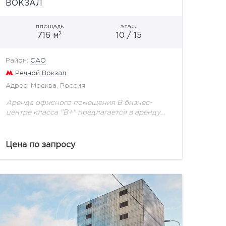
ВОКЗАЛ
площадь
этаж
2
716 м
10 / 15
Район:
САО
Речной Вокзал
Адрес: Москва, Россия
Аренда офисного помещения В бизнес-
центре класса "В+" предлагается в аренду
офисное помещение общей пл. 716 м2.
Независимое офисное помещение,
занимающее целиком этаж. Отдельный вход
Цена по запросу
из лифтового холла....