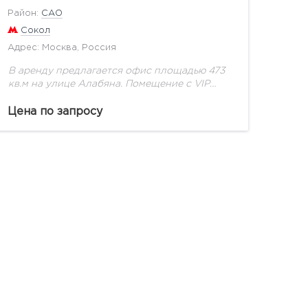
Район:
САО
Сокол
Адрес: Москва, Россия
В аренду предлагается офис площадью 473
кв.м на улице Алабяна. Помещение с VIP
отделкой. Центральная вентиляция,
кондиционирование. Телефония и интернет:
Цена по запросу
Билайн, МТС, Акадо, Филанка, Совинтел.
Наземная и...
показать