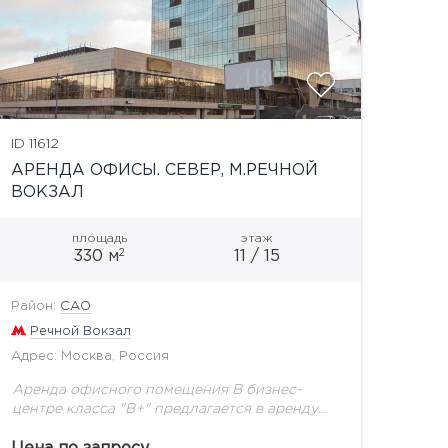
ID 11612
АРЕНДА ОФИСЫ. СЕВЕР, М.РЕЧНОЙ
ВОКЗАЛ
площадь
этаж
2
330 м
11 / 15
Район:
САО
Речной Вокзал
Адрес: Москва, Россия
Аренда офисного помещения В бизнес-
центре класса "В+" предлагается в аренду
офисное помещение общей пл. 329,7 м2.
Выполнена высококачественная отделка