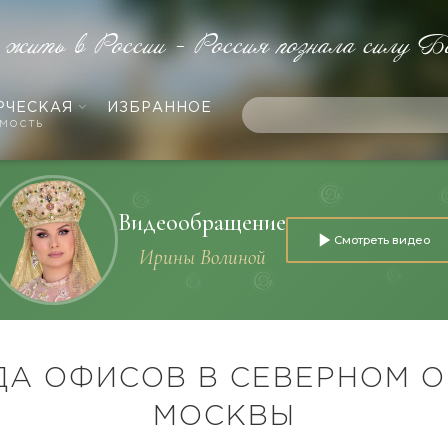
 жить в России - Россия познала силу Б
РЧЕСКАЯ
ИЗБРАННОЕ
мость
Видеообращение
Смотреть видео
Ирины Волиной
ДА ОФИСОВ В СЕВЕРНОМ О
МОСКВЫ