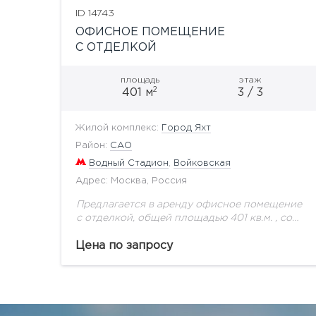
ID 14743
ОФИСНОЕ ПОМЕЩЕНИЕ
С ОТДЕЛКОЙ
площадь
этаж
2
401 м
3 / 3
Жилой комплекс:
Город Яхт
Район:
САО
Водный Стадион
,
Войковская
Адрес: Москва, Россия
Предлагается в аренду офисное помещение
с отделкой, общей площадью 401 кв.м. , со
своим входом, в офисном здании Жилого
комплекса Город Яхт. Главный вход в
Цена по запросу
офисное здание...