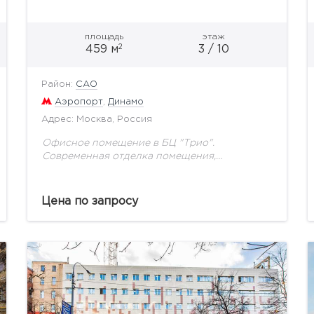
площадь
этаж
2
459 м
3 / 10
Район:
САО
Аэропорт
,
Динамо
Адрес: Москва, Россия
Офисное помещение в БЦ "Трио".
Современная отделка помещения,
спринклерная система пожаротушения,
модульный фальшпол позволяющий
разместить точки подключения к
Цена по запросу
слаботочным и силовым сетям в любой точке
офиса, кондиционирование...