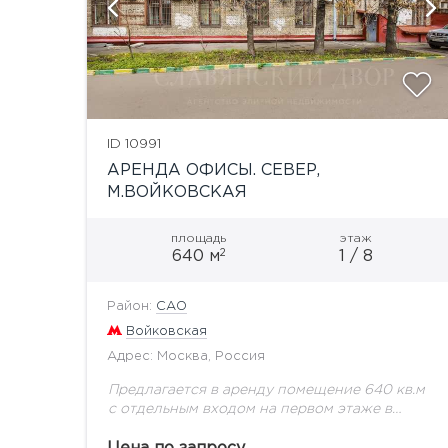
ID 10991
АРЕНДА ОФИСЫ. СЕВЕР,
М.ВОЙКОВСКАЯ
площадь
этаж
2
640 м
1 / 8
Район:
САО
Войковская
Адрес: Москва, Россия
Предлагается в аренду помещение 640 кв.м
с отдельным входом на первом этаже в
жилом доме. 1 этаж -562 кв.м, высота потолка
2,95 м подвал-78 кв.м ,высота потолка...