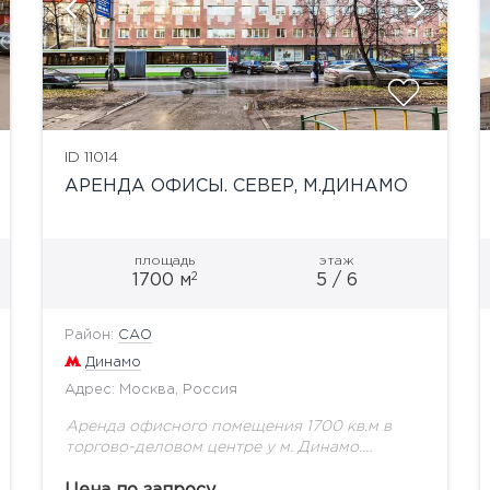
ID 11014
АРЕНДА ОФИСЫ. СЕВЕР, М.ДИНАМО
площадь
этаж
2
1700 м
5 / 6
Район:
САО
Динамо
Адрес: Москва, Россия
Аренда офисного помещения 1700 кв.м в
торгово-деловом центре у м. Динамо.
Большая парковка, охрана,
видеонаблюдение, инфраструктура.