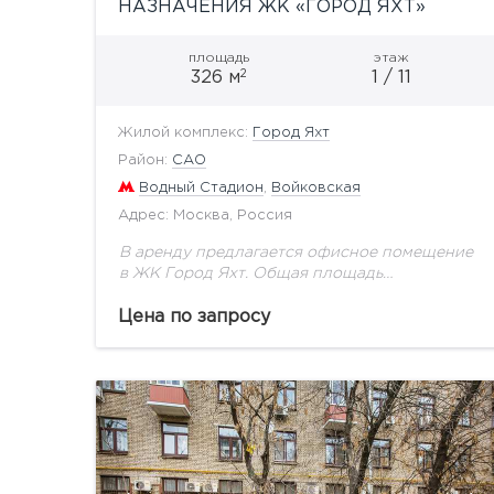
НАЗНАЧЕНИЯ ЖК «ГОРОД ЯХТ»
площадь
этаж
2
326 м
1 / 11
Жилой комплекс:
Город Яхт
Район:
САО
Водный Стадион
,
Войковская
Адрес: Москва, Россия
В аренду предлагается офисное помещение
в ЖК Город Яхт. Общая площадь
помещения: 326 кв.м. Отдельный вход. Все
помещение в одном этаже - первый этаж.
Цена по запросу
Планировка смешанная (Openspace...