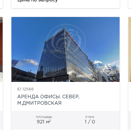
Цена по запросу
Помещение свободной планировки, под
отделку. Большие окна, потолки 4,2 м.
Стоимость...
ID 12566
АРЕНДА ОФИСЫ. СЕВЕР,
М.ДМИТРОВСКАЯ
площадь
этаж
2
921 м
1 / 0