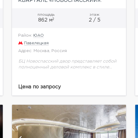
КВАРТАЛЕ «НОВОСПАССКИЙ».
М. ПАВЕЛЕЦКАЯ
площадь
этаж
2
862 м
2 / 5
Район:
ЮАО
Павелецкая
Адрес: Москва, Россия
БЦ Новоспасский двор представляет собой
полноценный деловой комплекс в стиле
лофт. В престижном деловом квартале
«Новоспасский двор» предлагается
помещение площадью 862 кв.м. Корпус, в
Цена по запросу
котором расположен офис,...