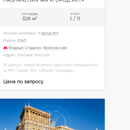
НАЗНАЧЕНИЯ ЖК «ГОРОД ЯХТ»
площадь
этаж
2
326 м
1 / 11
Жилой комплекс:
Город Яхт
Район:
САО
Водный Стадион
,
Войковская
Адрес: Москва, Россия
В аренду предлагается офисное помещение
в ЖК Город Яхт. Общая площадь
помещения: 326 кв.м. Отдельный вход. Все
помещение в одном этаже - первый этаж.
Цена по запросу
Планировка смешанная (Openspace...