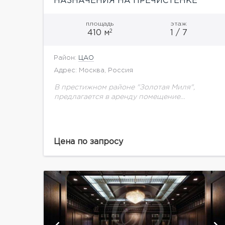
НАЗНАЧЕНИЯ НА ПРЕЧИСТЕНКЕ
площадь
этаж
2
410 м
1 / 7
Район:
ЦАО
Адрес: Москва, Россия
В престижном районе "Золотая Миля",
предлагается в аренду помещение
свободного назначения общей площадью
409,9 кв.м. Помещение занимает два уровня:
первый этаж 325,7 кв.м и цокольный этаж с...
Цена по запросу