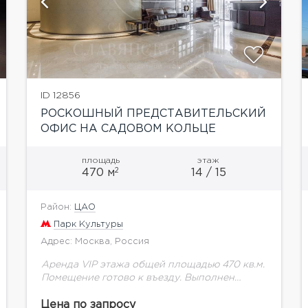
показать ещё 8 фотографий
ID 12856
РОСКОШНЫЙ ПРЕДСТАВИТЕЛЬСКИЙ
ОФИС НА САДОВОМ КОЛЬЦЕ
площадь
этаж
2
470 м
14 / 15
Район:
ЦАО
Парк Культуры
Адрес: Москва, Россия
Аренда VIP этажа общей площадью 470 кв.м.
Помещение готово к въезду. Выполнен
дизайнерский ремонт, новейшее
техническое оснащение, приточно-вытяжная
Цена по запросу