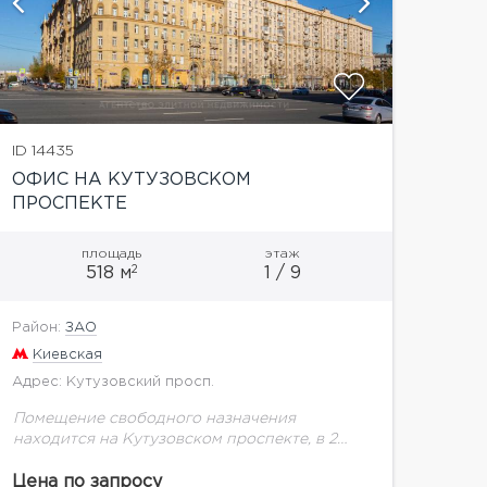
ID 14435
ОФИС НА КУТУЗОВСКОМ
ПРОСПЕКТЕ
площадь
этаж
2
518 м
1 / 9
Район:
ЗАО
Киевская
Адрес: Кутузовский просп.
Помещение свободного назначения
находится на Кутузовском проспекте, в 2
мин. пешком от м. Кутузовская. Фасад
выходит на Киевскую улицу, два отдельных
Цена по запросу