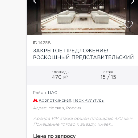
показать ещё 6 фотографий
ID 14258
ЗАКРЫТОЕ ПРЕДЛОЖЕНИЕ!
РОСКОШНЫЙ ПРЕДСТАВИТЕЛЬСКИЙ
ОФИС НА САДОВОМ КОЛЬЦЕ
площадь
этаж
2
470 м
15 / 15
Район:
ЦАО
Кропоткинская
,
Парк Культуры
Адрес: Москва, Россия
Аренда VIP этажа общей площадью 470 кв.м.
Помещение готово к въезду, имеет
качественную отделку и техническое
оснащение, приточно-вытяжная система
Цена по запросу