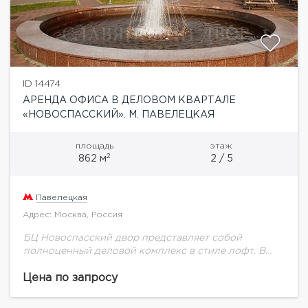
ID 14474
АРЕНДА ОФИСА В ДЕЛОВОМ КВАРТАЛЕ
«НОВОСПАССКИЙ». М. ПАВЕЛЕЦКАЯ
площадь
этаж
2
862 м
2 / 5
Павелецкая
Адрес: Москва, Россия
БЦ Новоспасский двор представляет собой
полноценный деловой комплекс в стиле лофт. В
престижном деловом квартале «Новоспасский
двор» предлагается помещение площадью 862 кв.м.
Цена по запросу
Корпус, в котором расположен офис,...