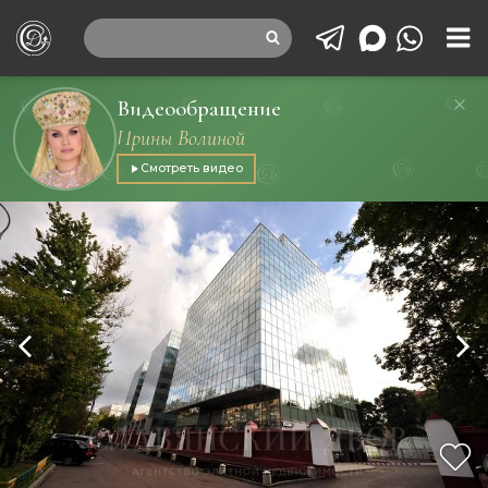
Видеообращение
Ирины Волиной
Смотреть видео