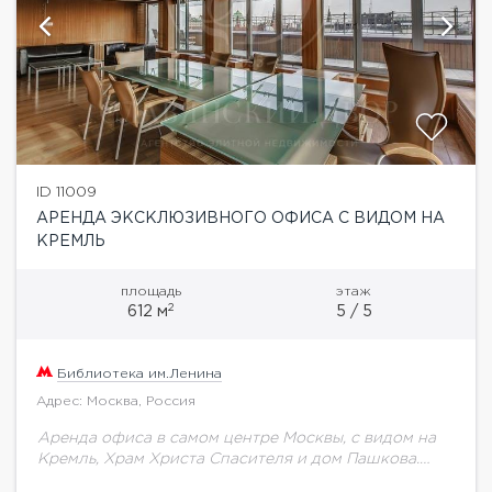
ID 11009
АРЕНДА ЭКСКЛЮЗИВНОГО ОФИСА С ВИДОМ НА
КРЕМЛЬ
площадь
этаж
2
612 м
5 / 5
Библиотека им.Ленина
Адрес: Москва, Россия
Аренда офиса в самом центре Москвы, с видом на
Кремль, Храм Христа Спасителя и дом Пашкова.
Общая площадь 612 кв. м, 5-й этаж бизнес-центра