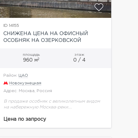
ID 14155
СНИЖЕНА ЦЕНА НА ОФИСНЫЙ
ОСОБНЯК НА ОЗЕРКОВСКОЙ
НАБЕРЕЖНОЙ
площадь
этаж
2
960 м
0 / 4
Район:
ЦАО
Новокузнецкая
Адрес: Москва, Россия
В продаже особняк с великолепным видом
на набережную Москва-реки.
Четырехэтажное здание, площадью 959,5
кв.м. Земельный участок в аренде до 2062 г.
Цена по запросу
Выделенная мощность - 160 кВт.
Установлена...