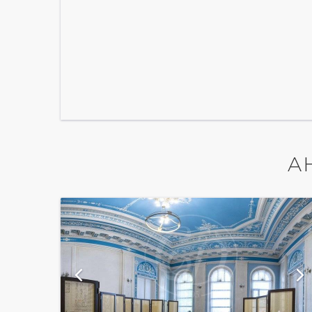
А
й
показать ещё 27 фотографий