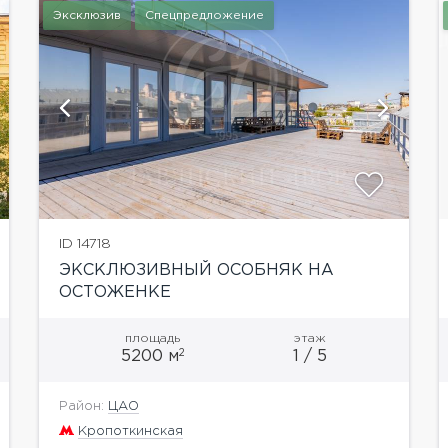
Эксклюзив
Спецпредложение
показать ещё 12 фотографий
ID 14718
ЭКСКЛЮЗИВНЫЙ ОСОБНЯК НА
ОСТОЖЕНКЕ
площадь
этаж
2
5200 м
1 / 5
Район:
ЦАО
Кропоткинская