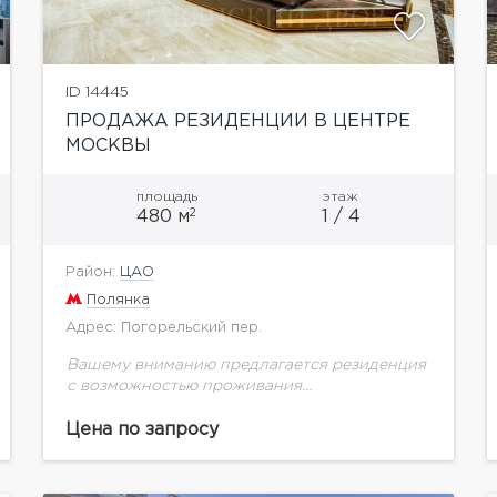
ID 14445
ПРОДАЖА РЕЗИДЕНЦИИ В ЦЕНТРЕ
МОСКВЫ
площадь
этаж
2
480 м
1 / 4
Район:
ЦАО
Полянка
Адрес: Погорельский пер.
Вашему вниманию предлагается резиденция
с возможностью проживания
Функциональная планировка, красивая
входная группа, дизайнерский ремонт
Цена по запросу
Охраняемая парковка 2, 3 этаж и мансарда
Есть возможность дополнительного
приобретения 1 и...