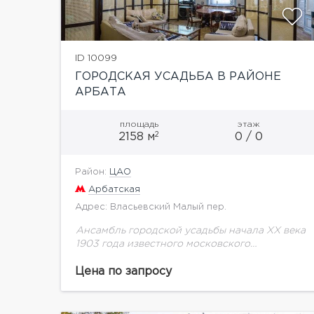
ID 10099
ГОРОДСКАЯ УСАДЬБА В РАЙОНЕ
АРБАТА
площадь
этаж
2
2158 м
0 / 0
Район:
ЦАО
Арбатская
Адрес: Власьевский Малый пер.
Ансамбль городской усадьбы начала XX века
1903 года известного московского
домовладельца, купца И.М. Коровина,
архитектор И.Г. Кондратенко. На
Цена по запросу
огороженной территории комплекса
расположен дом с мезонином и цокольным...