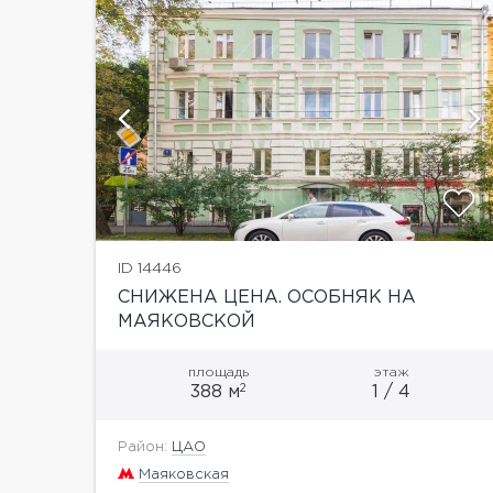
показать ещё 19 фотографий
ID 14446
СНИЖЕНА ЦЕНА. ОСОБНЯК НА
МАЯКОВСКОЙ
площадь
этаж
2
388 м
1 / 4
Район:
ЦАО
Маяковская