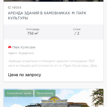
ID 14554
АРЕНДА ЗДАНИЯ В ХАМОВНИКАХ. М. ПАРК
КУЛЬТУРЫ
площадь
этаж
2
756 м
/ 2
Парк Культуры
Адрес: Бурденко
Аренда отдельно стоящего здания площадью 760
кв.м в пешей доступности от м. Парк Культуры. Два
этажа + цоколь. Кабинетная планировка. Много
окон по периметру обеспечивают отличную
Цена по запросу
инсоляцию...
Снижение цены
Эксклюзив