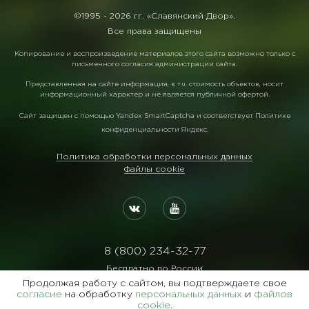
©1995 -
2026 гг. «Славянский Двор».
Все права защищены
Копирование и воспроизведение материалов этого сайта возможно только с
письменного согласия администрации сайта.
Представленная на сайте информация, в т.ч. стоимость объектов, носит
информационный характер и не является публичной офертой.
Сайт защищен с помощью
Yandex SmartCaptcha
и соответствует
Политике
конфиденциальности Яндекс
.
Политика обработки персональных данных
Файлы cookie
8 (800) 234-32-77
Бесплатно по России
Продолжая работу с сайтом, вы подтверждаете свое
Реквизиты:
согласие
на обработку
персональных данных
и
файлов
ООО Агентство "Славянский Двор"
cookie
.