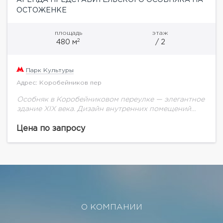
ОСТОЖЕНКЕ
площадь
этаж
2
480 м
/ 2
Парк Культуры
Адрес: Коробейников пер
Особняк в Коробейниковом переулке — элегантное
здание XIX века. Дизайн внутренних помещений
переносит вас в этот изящный век: декор в стиле
ампир, скульптуры, резные перила лестниц,
Цена по запросу
люстры....
О КОМПАНИИ