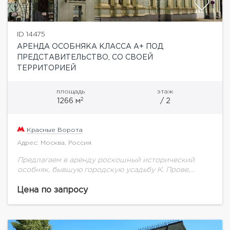
ID 14475
АРЕНДА ОСОБНЯКА КЛАССА А+ ПОД
ПРЕДСТАВИТЕЛЬСТВО, СО СВОЕЙ
ТЕРРИТОРИЕЙ
площадь
этаж
2
1266 м
/ 2
Красные Ворота
Адрес: Москва, Россия
Предлагаем в аренду роскошный исторический
особняк, бывшую городскую усадьбу К. Прове,
построенную в конце 20-го века в неокласическом
стиле. Комплексная реконструкция проведена в
Цена по запросу
2012 году. При этом...