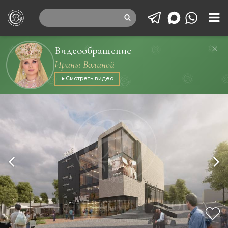
Видеообращение
Ирины Волиной
Смотреть видео