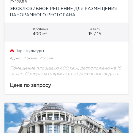
ID 12858
ЭКСКЛЮЗИВНОЕ РЕШЕНИЕ ДЛЯ РАЗМЕЩЕНИЯ
ПАНОРАМНОГО РЕСТОРАНА
площадь
этаж
2
400 м
15 / 15
Парк Культуры
Адрес: Москва, Россия
Помещение площадью 400 кв.м, расположено на 15
этаже. С террасы открываются прекрасные виды на
центр Москвы, Храм Христа Спасителя, Москву-
реку, Крымский мост, Золотую милю и Парк
Цена по запросу
Горького....