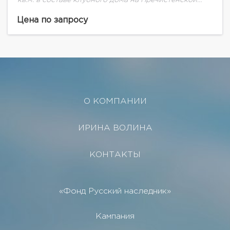
набережной. Общая площадь 551 кв.м, три уровня: 1-
й этаж: 310 кв.м (высота потолков 3,6...
Цена по запросу
О КОМПАНИИ
ИРИНА ВОЛИНА
КОНТАКТЫ
«Фонд Русский наследник»
Кампания