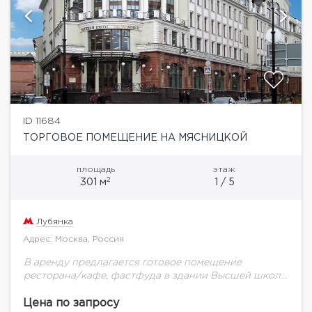
ID 11684
ТОРГОВОЕ ПОМЕЩЕНИЕ НА МЯСНИЦКОЙ
площадь
этаж
2
301 м
1 / 5
Лубянка
Адрес: Москва, Россия
В аренду предлагается готовое помещение
ресторана/кафе, фастфуда в здании Высшей школы
экономики на Мясницкой улице (2013 года
постройки). Огромный пешеходный и
Цена по запросу