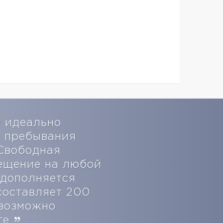
 идеально
о пребывания
 Свободная
ещение на любой
 дополняется
составляет 200
 возможно
нге