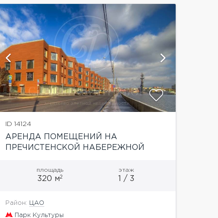
показат
ID 14124
АРЕНДА ПОМЕЩЕНИЙ НА
ПРЕЧИСТЕНСКОЙ НАБЕРЕЖНОЙ
С ВИДОМ НА РЕКУ!!
площадь
этаж
2
320 м
1 / 3
Район:
ЦАО
Парк Культуры