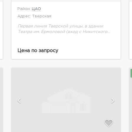
Район:
ЦАО
Адрес: Тверская
Первая линия Тверской улицы, в здании
Театра им. Ермоловой (вход с Никитского
переулка). 2-х этажное помещение
свободного назначения площадью 320 кв.м.:
1-ый этаж 200 кв.м., 2 этаж...
Цена по запросу
показать ещё 9 фотографий