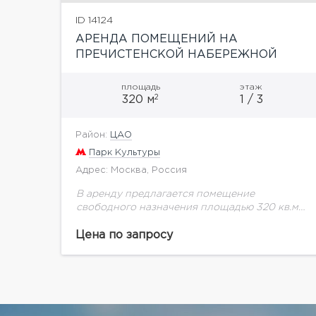
ID 14124
АРЕНДА ПОМЕЩЕНИЙ НА
ПРЕЧИСТЕНСКОЙ НАБЕРЕЖНОЙ
С ВИДОМ НА РЕКУ!!
площадь
этаж
2
320 м
1 / 3
Район:
ЦАО
Парк Культуры
Адрес: Москва, Россия
В аренду предлагается помещение
свободного назначения площадью 320 кв.м.
в составе клубного дома на Пречистенской
набережной. 1 этаж - STREET-RETAIL с
Цена по запросу
витринным остеклением, большим
рекламным потенциалом, панорамным...