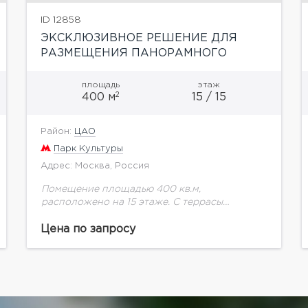
ID 12858
ЭКСКЛЮЗИВНОЕ РЕШЕНИЕ ДЛЯ
РАЗМЕЩЕНИЯ ПАНОРАМНОГО
РЕСТОРАНА
площадь
этаж
2
400 м
15 / 15
Район:
ЦАО
Парк Культуры
Адрес: Москва, Россия
Помещение площадью 400 кв.м,
расположено на 15 этаже. С террасы
открываются прекрасные виды на центр
Москвы, Храм Христа Спасителя, Москву-
Цена по запросу
реку, Крымский мост, Золотую милю и Парк
Горького....