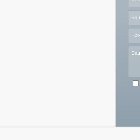
Ваш
Но
Ва