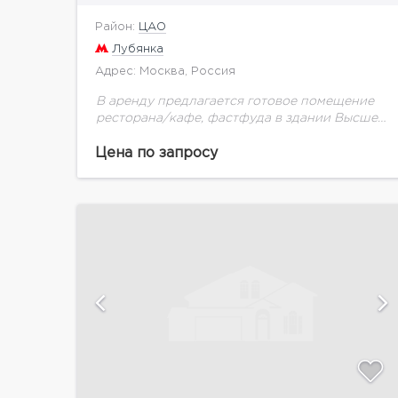
Район:
ЦАО
Лубянка
Адрес: Москва, Россия
В аренду предлагается готовое помещение
ресторана/кафе, фастфуда в здании Высшей
школы экономики на Мясницкой улице (2013
года постройки). Огромный пешеходный и
Цена по запросу
автомобильный потоки. Отдельный вход в
помещение...
и