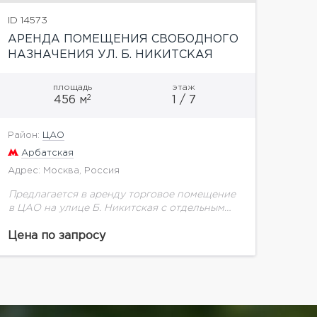
ID 14573
АРЕНДА ПОМЕЩЕНИЯ СВОБОДНОГО
НАЗНАЧЕНИЯ УЛ. Б. НИКИТСКАЯ
площадь
этаж
2
456 м
1 / 7
Район:
ЦАО
Арбатская
Адрес: Москва, Россия
Предлагается в аренду торговое помещение
в ЦАО на улице Б. Никитская с отдельным
входом со стороны улицы, оборудованным
пандусом. Площадь помещения 456,9 кв. м: 1
Цена по запросу
и 2...