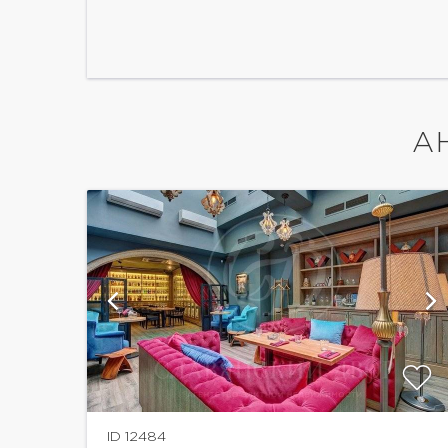
А
й
показать ещё 2 фотографии
ID 12484