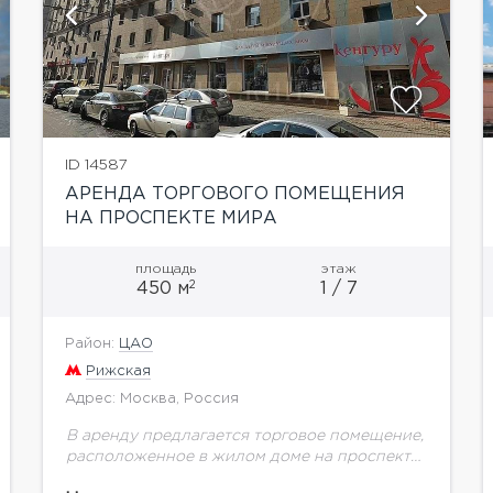
ID 14587
АРЕНДА ТОРГОВОГО ПОМЕЩЕНИЯ
НА ПРОСПЕКТЕ МИРА
площадь
этаж
2
450 м
1 / 7
Район:
ЦАО
Рижская
Адрес: Москва, Россия
В аренду предлагается торговое помещение,
расположенное в жилом доме на проспекте
Мира. Первая линия домов (утренняя