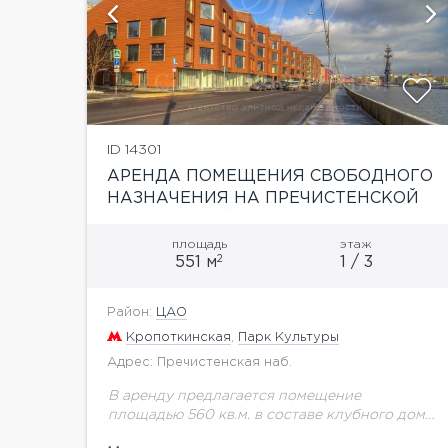
й
ID 14301
АРЕНДА ПОМЕЩЕНИЯ СВОБОДНОГО
НАЗНАЧЕНИЯ НА ПРЕЧИСТЕНСКОЙ
НАБЕРЕЖНОЙ
площадь
этаж
2
551 м
1 / 3
Район:
ЦАО
Кропоткинская
,
Парк Культуры
Адрес: Пречистенская наб.
В аренду предлагается помещение
площадью 560 кв.м. в составе клубного дома
на Пречистенской набережной. Общая