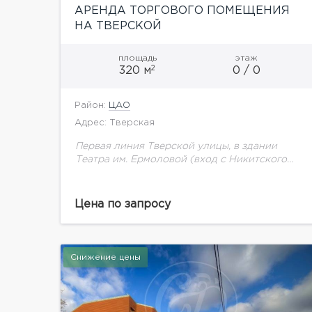
АРЕНДА ТОРГОВОГО ПОМЕЩЕНИЯ
НА ТВЕРСКОЙ
площадь
этаж
2
320 м
0 / 0
Район:
ЦАО
Адрес: Тверская
Первая линия Тверской улицы, в здании
Театра им. Ермоловой (вход с Никитского
переулка). 2-х этажное помещение
свободного назначения площадью 320 кв.м.:
1-ый этаж 200 кв.м., 2 этаж...
Цена по запросу
Снижение цены