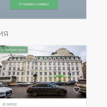
ИЯ
Снижение цены
показат
ID 14302