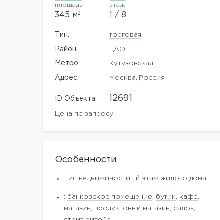
площадь
этаж
2
345 м
1 / 8
Тип:
торговая
Район:
ЦАО
Метро:
Кутузовская
Адрес:
Москва, Россия
12691
ID Объекта:
Цена по запросу
Особенности
Тип недвижимости:
1й этаж жилого дома
:
банковское помещение
,
бутик
,
кафе
,
магазин
,
продуктовый магазин
,
салон
,
стрит ритейл