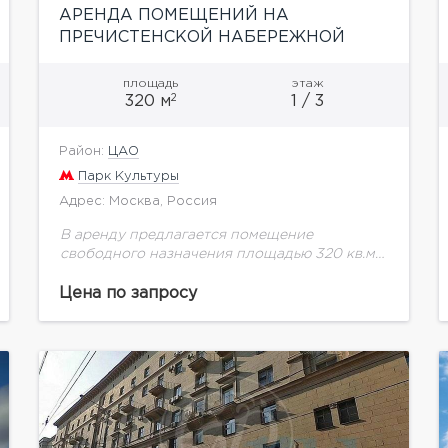
АРЕНДА ПОМЕЩЕНИЙ НА
ПРЕЧИСТЕНСКОЙ НАБЕРЕЖНОЙ
С ВИДОМ НА РЕКУ!!
площадь
этаж
2
320 м
1 / 3
Район:
ЦАО
Парк Культуры
Адрес: Москва, Россия
В аренду предлагается помещение
свободного назначения площадью 320 кв.м.
в составе клубного дома на Пречистенской
набережной. 1 этаж - STREET-RETAIL с
Цена по запросу
витринным остеклением, большим
рекламным потенциалом, панорамным...