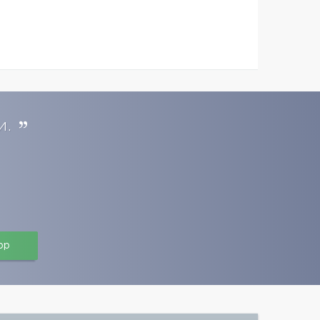
и.
pp