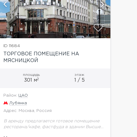
показат
ID 11684
ТОРГОВОЕ ПОМЕЩЕНИЕ НА
МЯСНИЦКОЙ
площадь
этаж
2
301 м
1 / 5
Район:
ЦАО
Лубянка
Адрес: Москва, Россия
В аренду предлагается готовое помещение
ресторана/кафе, фастфуда в здании Высшей
школы экономики на Мясницкой улице (2013