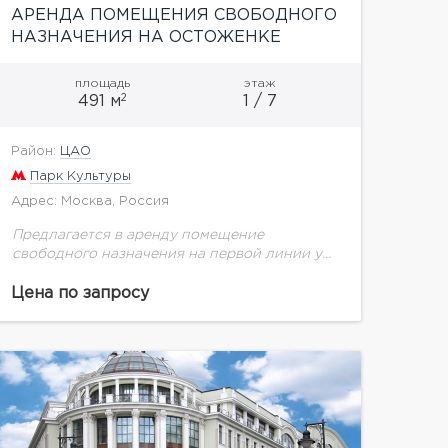
АРЕНДА ПОМЕЩЕНИЯ СВОБОДНОГО
НАЗНАЧЕНИЯ НА ОСТОЖЕНКЕ
площадь
этаж
2
491 м
1 / 7
Район:
ЦАО
Парк Культуры
Адрес: Москва, Россия
Предлагается в аренду помещение
свободного назначения на первой линии ул.
Остоженка. Объект площадью 491 кв. м
располагается на первом этаже жилого дома
Цена по запросу
премиум-класса. У него две входные...