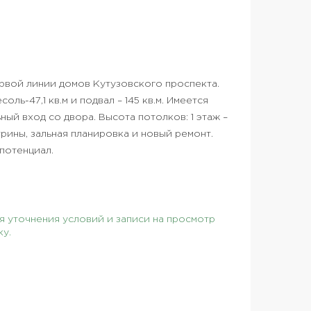
ервой линии домов Кутузовского проспекта.
оль-47,1 кв.м и подвал – 145 кв.м. Имеется
ый вход со двора. Высота потолков: 1 этаж –
витрины, зальная планировка и новый ремонт.
потенциал.
 уточнения условий и записи на просмотр
ку.