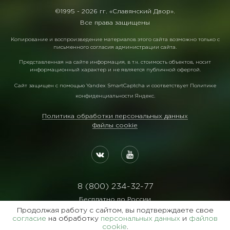
©1995 -
2026 гг. «Славянский Двор».
Все права защищены
Копирование и воспроизведение материалов этого сайта возможно только с
письменного согласия администрации сайта.
Представленная на сайте информация, в т.ч. стоимость объектов, носит
информационный характер и не является публичной офертой.
Сайт защищен с помощью
Yandex SmartCaptcha
и соответствует
Политике
конфиденциальности Яндекс
.
Политика обработки персональных данных
Файлы cookie
8 (800) 234-32-77
Бесплатно по России
Продолжая работу с сайтом, вы подтверждаете свое
Реквизиты:
согласие
на обработку
персональных данных
и
файлов
ООО Агентство "Славянский Двор"
cookie
.