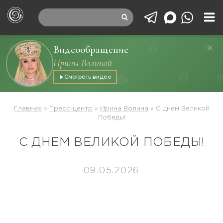
Видеообращение
Ирины Волиной
Смотреть видео
Главная
»
Пресс-центр
»
Ирина Волина
»
С днем Великой
Победы!
С ДНЕМ ВЕЛИКОЙ ПОБЕДЫ!
09.05.2026