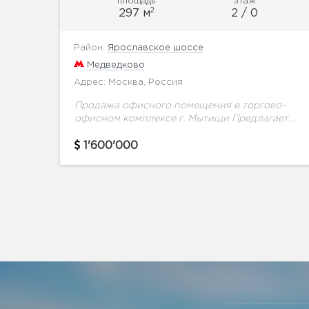
площадь
этаж
2
297 м
2 / 0
Район:
Ярославское шоссе
Медведково
Адрес: Москва, Россия
Продажа офисного помещения в торгово-
офисном комплексе г. Мытищи Предлагается
в продажу офис общей пл. 297 м2.
Свободная планирова. Под отделку. На
1'600'000
территории комплекса, для удобства
посетителей расположена...