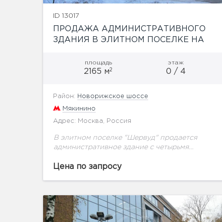
ID 13017
ПРОДАЖА АДМИНИСТРАТИВНОГО
ЗДАНИЯ В ЭЛИТНОМ ПОСЕЛКЕ НА
НОВОЙ РИГЕ
площадь
этаж
2
2165 м
0 / 4
Район:
Новорижское шоссе
Мякинино
Адрес: Москва, Россия
В элитном поселке "Шервуд" продается
административное здание с четырьмя
этажами и цоколем. Общая площадь здания
2165 кв. м. Поселок, в котором располагается
Цена по запросу
здание полностью построен и заселен,...