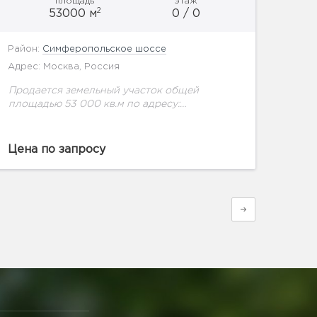
площадь
этаж
2
53000 м
0 / 0
Район:
Симферопольское шоссе
Адрес: Москва, Россия
Продается земельный участок общей
площадью 53 000 кв.м по адресу:
Московская область, Подольский район,
Лаговское С/П, вблизи д. Северово.
Кадастровый номер 50:27: 0020614:143
Цена по запросу
Участок имеет благоприятные
транспортные...