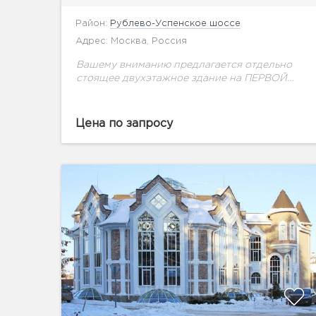
Район:
Рублево-Успенское шоссе
Адрес: Москва, Россия
Вашему вниманию предлагается отдельно
стоящее двухэтажное здание на ПЕРВОЙ
линии Рублево-Успенского шоссе. Подходит
под ресторан ( есть возможность кругового
объезда для крупных сетевых общепитов),
Цена по запросу
медицинский центр, а...