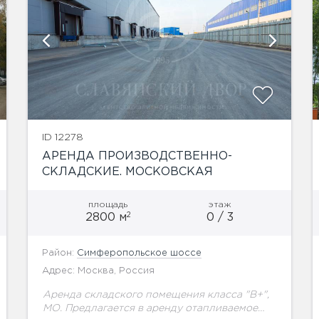
ID 12278
АРЕНДА ПРОИЗВОДСТВЕННО-
СКЛАДСКИЕ. МОСКОВСКАЯ
ОБЛАСТЬ, М.АННИНО
площадь
этаж
2
2800 м
0 / 3
Район:
Симферопольское шоссе
Адрес: Москва, Россия
Аренда складского помещения класса "B+",
МО. Предлагается в аренду отапливаемое