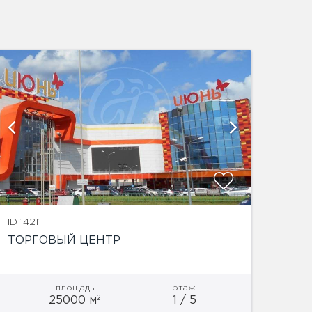
показат
ID 14211
ТОРГОВЫЙ ЦЕНТР
площадь
этаж
2
25000 м
1 / 5