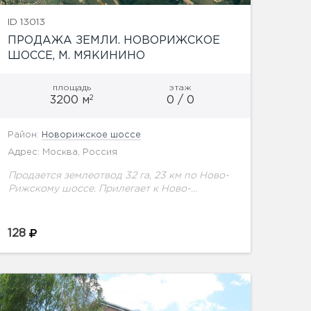
ID 13013
ПРОДАЖА ЗЕМЛИ. НОВОРИЖСКОЕ
ШОССЕ, М. МЯКИНИНО
площадь
этаж
2
3200 м
0 / 0
Район:
Новорижское шоссе
Адрес: Москва, Россия
Продается землеотвод 32 га, 23 км по Ново-
Рижскому шоссе. Прилегает к Ново-
Рижскому шоссе и автомобильной развязке,
возможно подключение ко всем
коммуникациям. Категория земли - земли
128
поселений под...