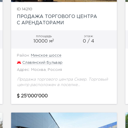
ID 14210
ПРОДАЖА ТОРГОВОГО ЦЕНТРА
С АРЕНДАТОРАМИ
площадь
этаж
2
10000 м
0 / 4
Район:
Минское шоссе
Славянский Бульвар
Адрес: Москва, Россия
Продажа торгового центра Сквер. Торговый
центр расположен в поселке
Новоивановское Московской области,
буквально в 1 км от МКАД по Минскому
25'000'000
шоссе (вечерняя сторона). До станции метро
"Кунцевская"...