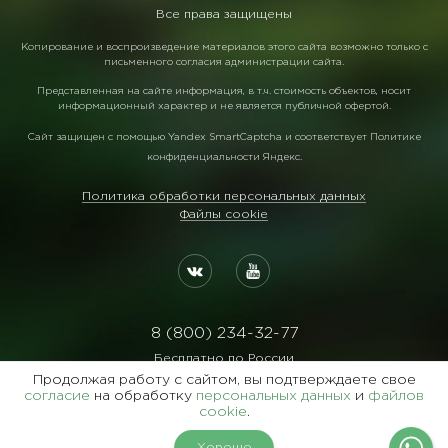
Все права защищены
Копирование и воспроизведение материалов этого сайта возможно только с
письменного согласия администрации сайта.
Представленная на сайте информация, в т.ч. стоимость объектов, носит
информационный характер и не является публичной офертой.
Сайт защищен с помощью
Yandex SmartCaptcha
и соответствует
Политике
конфиденциальности Яндекс
.
Политика обработки персональных данных
Файлы cookie
8 (800) 234-32-77
Бесплатно по России
Продолжая работу с сайтом, вы подтверждаете свое
Реквизиты:
согласие
на обработку
персональных данных
и
файлов
ООО Агентство "Славянский Двор"
cookie
.
ИНН:7729122105 ОГРН:1027700102473
Хорошо