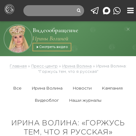
Видеообращение
Ирины Волиной
Смотреть видео
Главная
»
Пресс-центр
»
Ирина Волина
»
Ирина Волина:
"Горжусь тем, что я русская"
Все
Ирина Волина
Новости
Кампания
Видеоблог
Наши журналы
ИРИНА ВОЛИНА: «ГОРЖУСЬ
ТЕМ, ЧТО Я РУССКАЯ»