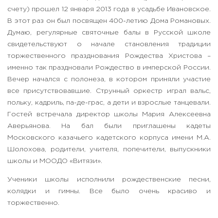
счету) прошел 12 января 2013 года в усадьбе Ивановское.
В этот раз он был посвящен 400-летию Дома Романовых.
Думаю, регулярные святочные балы в Русской школе
свидетельствуют о начале становления традиции
торжественного празднования Рождества Христова –
именно так праздновали Рождество в имперской России.
Вечер начался с полонеза, в котором приняли участие
все присутствовавшие. Струнный оркестр играл вальс,
польку, кадриль, па-де-грас, а дети и взрослые танцевали.
Гостей встречала директор школы Мария Алексеевна
Аверьянова. На бал были приглашены кадеты
Московского казачьего кадетского корпуса имени М.А.
Шолохова, родители, учителя, попечители, выпускники
школы и МООДО «Витязи».
Ученики школы исполнили рождественские песни,
колядки и гимны. Все было очень красиво и
торжественно.