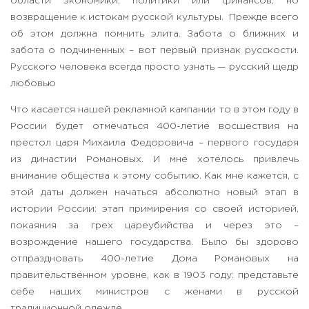
области экономики, политики или финансов, но
возвращение к истокам русской культуры. Прежде всего
об этом должна помнить элита. Забота о ближних и
забота о подчиненных – вот первый признак русскости.
Русского человека всегда просто узнать — русский щедр
любовью
Что касается нашей рекламной кампании то в этом году в
России будет отмечаться 400-летие восшествия на
престол царя Михаила Федоровича – первого государя
из династии Романовых. И мне хотелось привлечь
внимание общества к этому событию. Как мне кажется, с
этой даты должен начаться абсолютно новый этап в
истории России: этап примирения со своей историей,
покаяния за грех цареубийства и через это –
возрождение нашего государства. Было бы здорово
отпраздновать 400-летие Дома Романовых на
правительственном уровне, как в 1903 году: представьте
себе наших министров с женами в русской
традиционной одежде.