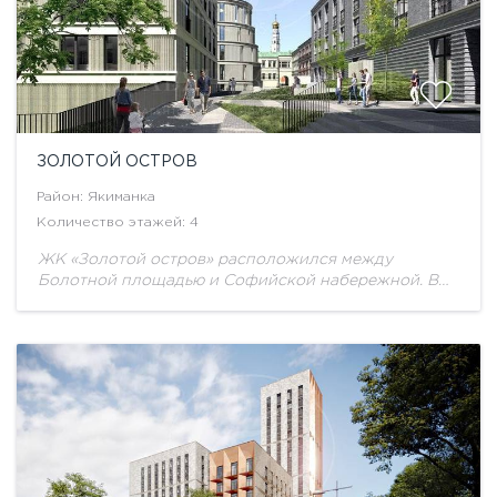
ЗОЛОТОЙ ОСТРОВ
Район:
Якиманка
Количество этажей: 4
ЖК «Золотой остров» расположился между
Болотной площадью и Софийской набережной. В
рамках проекта планируется возведение
малоэтажного комплекса, который будет включать в
себя жилые апартаменты, торговые и офисные...