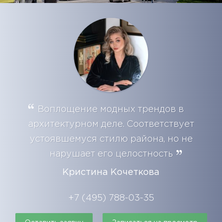
Воплощение модных трендов в
архитектурном деле. Соответствует
устоявшемуся стилю района, но не
нарушает его целостность
Кристина Кочеткова
+7 (495) 788-03-35