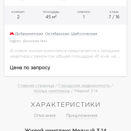
комнат
площадь
спален
этаж
2
2
45 м
1
7 / 16
Добрынинская
,
Октябрьская
,
Шаболовская
Адрес: Донская 14к1
В новом жилом комплексе предлагается к продаже
квартира с ремонтом общей площадью 45 м.кв. на 7
этаже. Панорамные окна на Донскую улицу.
Элитный комплекс состоит из трех...
Цена по запросу
Главная страница
/
Городская недвижимость
/
Жилые комплексы
/ Медный 3.14
ХАРАКТЕРИСТИКИ
Описание
Предложения