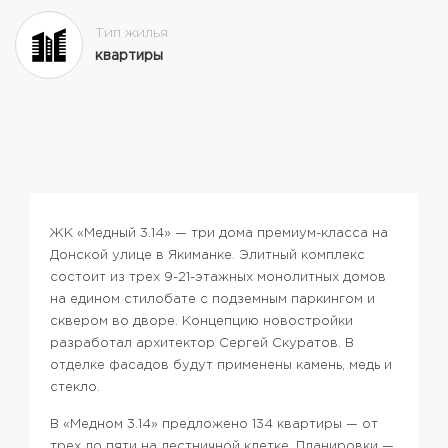
Тип жилья
квартиры
ЖК «Медный 3.14» — три дома премиум-класса на
Донской улице в Якиманке.
Элитный комплекс
состоит из трех 9-21-этажных монолитных домов
на едином стилобате с подземным паркингом и
сквером во дворе. Концепцию новостройки
разработал архитектор Сергей Скуратов. В
отделке фасадов будут применены камень, медь и
стекло.
В «Медном 3.14» предложено 134 квартиры — от
трех до пяти на лестничной клетке. Планировки —