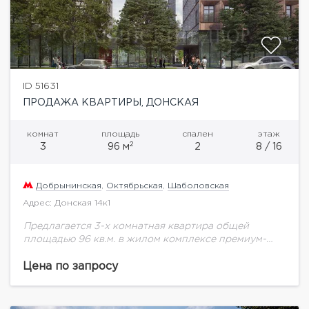
ID 51631
ПРОДАЖА КВАРТИРЫ, ДОНСКАЯ
комнат
площадь
спален
этаж
2
3
96 м
2
8 / 16
Добрынинская
,
Октябрьская
,
Шаболовская
Адрес: Донская 14к1
Предлагается 3-х комнатная квартира общей
площадью 96 кв.м. в жилом комплексе премиум-
класса ЖК "Медный 3.14" в корпусе 1.ЖК "Медный
3.14" комплекс премиум-класса на Якиманке в
Цена по запросу
центре старой...