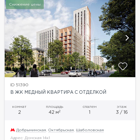
Снижение цены
ID 51390
В ЖК МЕДНЫЙ КВАРТИРА С ОТДЕЛКОЙ
комнат
площадь
спален
этаж
2
2
42 м
1
3 / 16
Добрынинская
,
Октябрьская
,
Шаболовская
Адрес: Донская 14к1