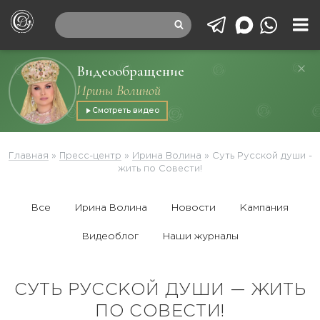
Видеообращение
Ирины Волиной
Смотреть видео
Главная
»
Пресс-центр
»
Ирина Волина
»
Суть Русской души -
жить по Совести!
Все
Ирина Волина
Новости
Кампания
Видеоблог
Наши журналы
СУТЬ РУССКОЙ ДУШИ — ЖИТЬ
ПО СОВЕСТИ!