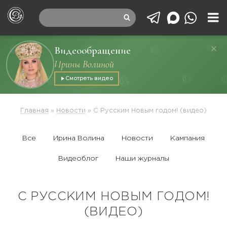
Видеообращение
Ирины Волиной
Смотреть видео
Главная
»
Новости
»
С Русским Новым годом! (видео)
Все
Ирина Волина
Новости
Кампания
Видеоблог
Наши журналы
С РУССКИМ НОВЫМ ГОДОМ!
(ВИДЕО)