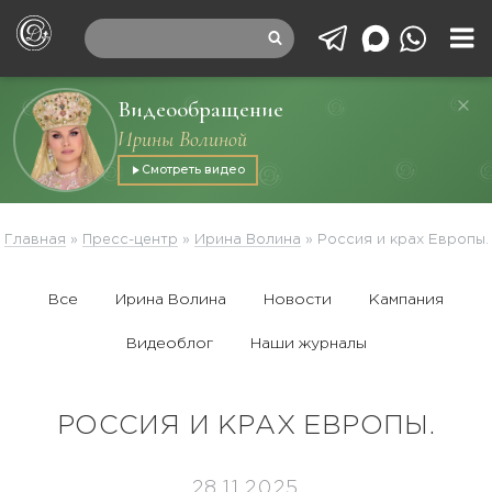
Видеообращение
Ирины Волиной
Смотреть видео
Главная
»
Пресс-центр
»
Ирина Волина
»
Россия и крах Европы.
Все
Ирина Волина
Новости
Кампания
Видеоблог
Наши журналы
РОССИЯ И КРАХ ЕВРОПЫ.
28.11.2025