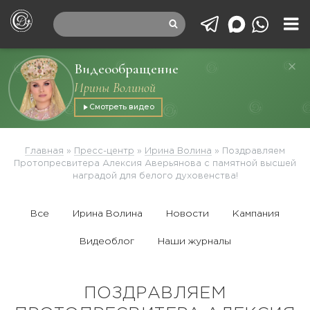
Видеообращение
Ирины Волиной
Смотреть видео
Главная
»
Пресс-центр
»
Ирина Волина
»
Поздравляем
Протопресвитера Алексия Аверьянова с памятной высшей
наградой для белого духовенства!
Все
Ирина Волина
Новости
Кампания
Видеоблог
Наши журналы
ПОЗДРАВЛЯЕМ