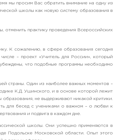
емя мы просим Вас обратить внимание на одну из
ической школы как новую систему образования в
ы, отменить практику проведения Всероссийских
ку. К сожалению, в сфере образования сегодня
числе – проект «Учитель для России», который
 и убеждены, что подобные программы необходимо
шей страны. Один из наиболее важных моментов –
одике К.Д. Ушинского, и в основе которой лежит
ы образования, не выдерживают никакой критики.
ать для бесед с учениками о важном – о любви к
ертвования и подвига в каждом дне.
ассической школы. Они успешно применяются в
оде Подольске Московской области. Опыт этого