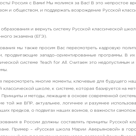
сть! Россия с Вами! Мы молимся за Вас! В это непростое вр
твом и обществом, и поддержать возрождение Русской класс
бразования и вернуть систему Русской классической школ
ного экзамена (ЕГЭ).
вания мы также просим Вас пересмотреть кадровую полити
, продвигающие западо-ориентированные программы. В их 
ической системе Teach for All. Считаем это недопустимым
емы.
я пересмотреть многие моменты, ключевые для будущего на
й классической школе, к системе, которая базируется на мет
. Принципы и методы, лежащие в основе современной систем
е той же ВПР, актуальнее, логичнее и разумнее использов
аших предков, о подвигах наших воинов, о важности самопож
зования в России должны составлять принципы Русской кл
ране. Пример – «Русская школа Марии Аверьяновой» в гор