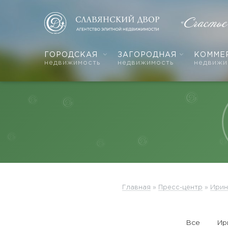
«Счасть
ГОРОДСКАЯ
ЗАГОРОДНАЯ
КОММЕ
недвижимость
недвижимость
недвижи
Главная
»
Пресс-центр
»
Ирин
Все
Ир