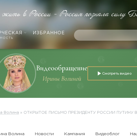
е жить в России - Россия познала силу Б
РЧЕСКАЯ
ИЗБРАННОЕ
мость
Видеообращение
Смотреть видео
Ирины Волиной
а Волина
»
ОТКРЫТОЕ ПИСЬМО ПРЕЗИДЕНТУ РОССИИ ПУТИНУ
ина Волина
Новости
Кампания
Видеоблог
На