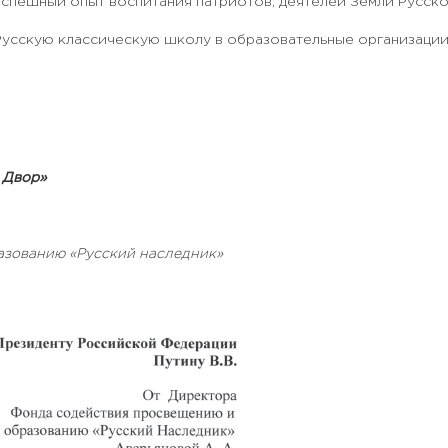
успешный опыт воспитания патриотов, деятелей Земли Русско
 Русскую классическую школу в образовательные организации
 Двор»
азованию «Русский наследник»