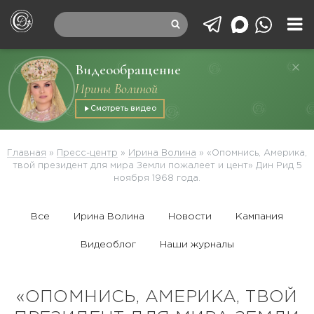
Видеообращение
Ирины Волиной
Смотреть видео
Главная
»
Пресс-центр
»
Ирина Волина
»
«Опомнись, Америка,
твой президент для мира Земли пожалеет и цент» Дин Рид 5
ноября 1968 года.
Все
Ирина Волина
Новости
Кампания
Видеоблог
Наши журналы
«ОПОМНИСЬ, АМЕРИКА, ТВОЙ