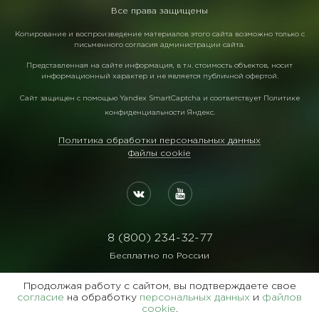
Все права защищены
Копирование и воспроизведение материалов этого сайта возможно только с
письменного согласия администрации сайта.
Представленная на сайте информация, в т.ч. стоимость объектов, носит
информационный характер и не является публичной офертой.
Сайт защищен с помощью
Yandex SmartCaptcha
и соответствует
Политике
конфиденциальности Яндекс
.
Политика обработки персональных данных
Файлы cookie
8 (800) 234-32-77
Бесплатно по России
Реквизиты:
Продолжая работу с сайтом, вы подтверждаете свое
ООО Агентство "Славянский Двор"
согласие
на обработку
персональных данных
и
файлов
cookie
.
ИНН:7729122105 ОГРН:1027700102473