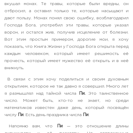
вкушал монах. Те травы, которые были вредны, он
отбросил, а оставил только те, которые насыщают и
дают пользу. Монах понял свою ошибку, возблагодарил
Господа Бога, употребил эти травы, которые указал
ворон, и остался жив, получив исцеление от болезни.
Вот этим простым примером, дорогие мои, я хочу
показать, что Книга Жизни у Господа Бога открыта перед
каждым человеком, который имеет решимость её
прочесть, который имеет мужество её открыть и в неё
вникнуть.
В связи с этим хочу поделиться и своим духовным
открытием, которое не так давно я совершил. Много лет
я размышлял над тайной числа
Пи.
Это таинственное
число. Может быть, кто-то не знает, но среди
математиков известен даже день, который посвящён
числу
Пи
. Есть день праздника числа
Пи
.
Напомню вам, что
Пи
— это отношение длины