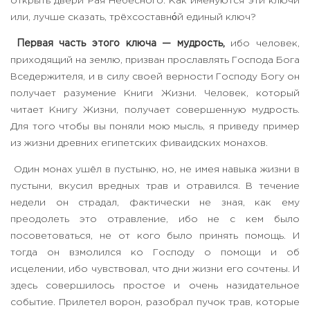
открыть двери Рая Небесного. Как именуются эти ключи
или, лучше сказать, трёхсоставно́й единый ключ?
Первая часть этого ключа — мудрость,
ибо человек,
приходящий на землю, призван прославлять Господа Бога
Вседержителя, и в силу своей верности Господу Богу он
получает разумение Книги Жизни. Человек, который
читает Книгу Жизни, получает совершенную мудрость.
Для того чтобы вы поняли мою мысль, я приведу пример
из жизни древних египетских фиваидских монахов.
Один монах ушёл в пустыню, но, не имея навыка жизни в
пустыни, вкусил вредных трав и отравился. В течение
недели он страдал, фактически не зная, как ему
преодолеть это отравление, ибо не с кем было
посоветоваться, не от кого было принять помощь. И
тогда он взмолился ко Господу о помощи и об
исцелении, ибо чувствовал, что дни жизни его сочтены. И
здесь совершилось простое и очень назидательное
событие. Прилетел ворон, разобрал пучок трав, которые