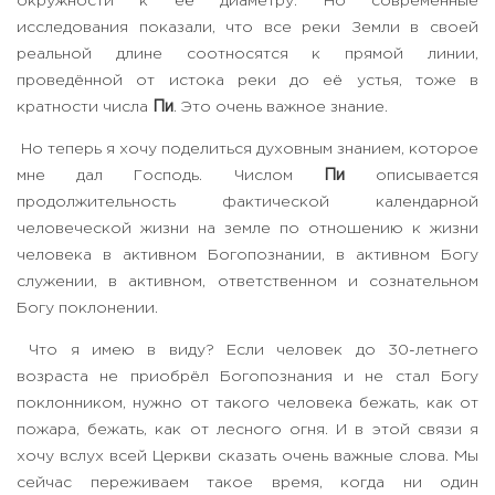
окружности к её диаметру. Но современные
исследования показали, что все реки Земли в своей
реальной длине соотносятся к прямой линии,
проведённой от истока реки до её устья, тоже в
кратности числа
Пи
. Это очень важное знание.
Но теперь я хочу поделиться духовным знанием, которое
мне дал Господь. Числом
Пи
описывается
продолжительность фактической календарной
человеческой жизни на земле по отношению к жизни
человека в активном Богопознании, в активном Богу
служении, в активном, ответственном и сознательном
Богу поклонении.
Что я имею в виду? Если человек до 30-летнего
возраста не приобрёл Богопознания и не стал Богу
поклонником, нужно от такого человека бежать, как от
пожара, бежать, как от лесного огня. И в этой связи я
хочу вслух всей Церкви сказать очень важные слова. Мы
сейчас переживаем такое время, когда ни один