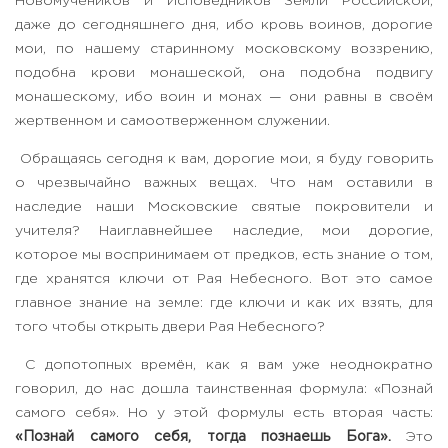
Новомучеников и Исповедников Земли Российской,
даже до сегодняшнего дня, ибо кровь воинов, дорогие
мои, по нашему старинному московскому воззрению,
подобна крови монашеской, она подобна подвигу
монашескому, ибо воин и монах — они равны в своём
жертвенном и самоотверженном служении.
Обращаясь сегодня к вам, дорогие мои, я буду говорить
о чрезвычайно важных вещах. Что нам оставили в
наследие наши Московские святые покровители и
учителя? Наиглавнейшее наследие, мои дорогие,
которое мы воспринимаем от предков, есть знание о том,
где хранятся ключи от Рая Небесного. Вот это самое
главное знание на земле: где ключи и как их взять, для
того чтобы открыть двери Рая Небесного?
С допотопных времён, как я вам уже неоднократно
говорил, до нас дошла таинственная формула: «Познай
самого себя». Но у этой формулы есть вторая часть:
«Познай самого себя, тогда познаешь Бога».
Это