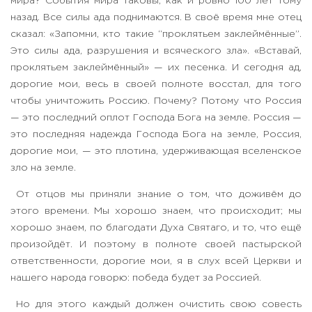
мира? События мира таковы, как и ровно 100 лет тому
назад. Все силы ада поднимаются. В своё время мне отец
сказал: «Запомни, кто такие “проклятьем заклеймённые”.
Это силы ада, разрушения и всяческого зла». «Вставай,
проклятьем заклеймённый» — их песенка. И сегодня ад,
дорогие мои, весь в своей полноте восстал, для того
чтобы уничтожить Россию. Почему? Потому что Россия
— это последний оплот Господа Бога на земле. Россия —
это последняя надежда Господа Бога на земле, Россия,
дорогие мои, — это плотина, удерживающая вселенское
зло на земле.
От отцов мы приняли знание о том, что доживём до
этого времени. Мы хорошо знаем, что происходит; мы
хорошо знаем, по благодати Духа Святаго, и то, что ещё
произойдёт. И поэтому в полноте своей пастырской
ответственности, дорогие мои, я в слух всей Церкви и
нашего народа говорю: победа будет за Россией.
Но для этого каждый должен очистить свою совесть