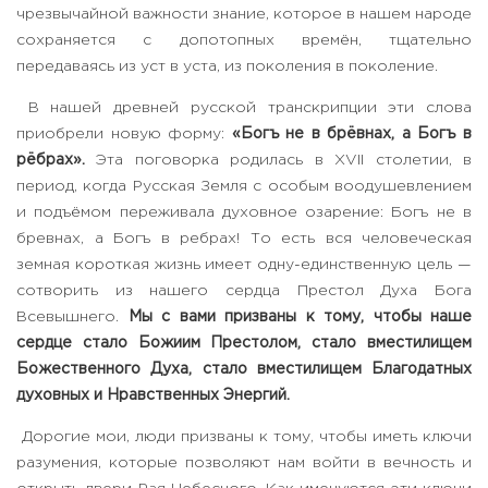
чрезвычайной важности знание, которое в нашем народе
сохраняется с допотопных времён, тщательно
передаваясь из уст в уста, из поколения в поколение.
В нашей древней русской транскрипции эти слова
приобрели новую форму:
«Богъ не в брёвнах, а Богъ в
рёбрах».
Эта поговорка родилась в XVII столетии, в
период, когда Русская Земля с особым воодушевлением
и подъёмом переживала духовное озарение: Богъ не в
бревнах, а Богъ в ребрах! То есть вся человеческая
земная короткая жизнь имеет одну-единственную цель —
сотворить из нашего сердца Престол Духа Бога
Всевышнего.
Мы с вами призваны к тому, чтобы наше
сердце стало Божиим Престолом, стало вместилищем
Божественного Духа, стало вместилищем Благодатных
духовных и Нравственных Энергий.
Дорогие мои, люди призваны к тому, чтобы иметь ключи
разумения, которые позволяют нам войти в вечность и