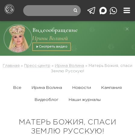
Видеообращение
Ирины Волиной
Смотреть видео
Главная
»
Пресс-центр
»
Ирина Волина
»
Матерь Божия, спаси
Землю Русскую!
Все
Ирина Волина
Новости
Кампания
Видеоблог
Наши журналы
МАТЕРЬ БОЖИЯ, СПАСИ
ЗЕМЛЮ РУССКУЮ!