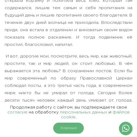
открыла корзину и похитила весь хлеб, который там
содержался, лишив тем самым и себя пропитания на
будущий день и лишив пропитания своего благодетеля. В
течение двух дней волчица не приходила. Впоследствии
придя, она встала в отдалении и виноватым своим видом
показала полное раскаяние. И тогда подвижник её
простил, благословил, напитал.
И вот, дорогие мои, посмотрите, весь мир, как животный,
простите, так и мир людей, он стоит любовью. В чём
выражается эта любовь? В сохранении постов. Если бы
мир современный по образу Православной Церкви
соблюдал посты, а это третья часть года, в современном
мире никто бы не умирал от голода. Сегодня более
десяти тысяч человек каждый день умирает от голода,
Продолжая работу с сайтом, вы подтверждаете свое
вдумайтесь в это: почти десять тысяч человек сегодня
согласие
на обработку
персональных данных
и
файлов
умирает от голода. В основном это дети африканского
cookie
.
континента. Если бы люди имели любовь и владели бы
Хорошо
своим чревом, упражняясь в Богу любезном посте, мир
имел бы равновесие в своём продовольственном