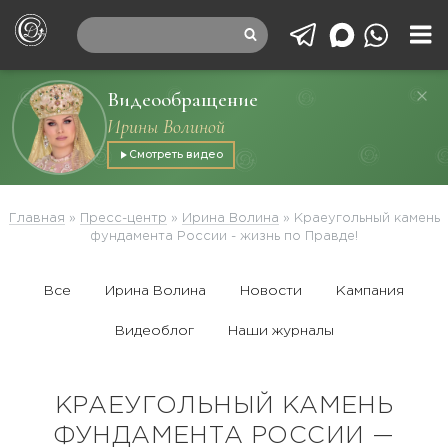
Видеообращение
Ирины Волиной
Смотреть видео
Главная
»
Пресс-центр
»
Ирина Волина
»
Краеугольный камень
фундамента России - жизнь по Правде!
Все
Ирина Волина
Новости
Кампания
Видеоблог
Наши журналы
КРАЕУГОЛЬНЫЙ КАМЕНЬ
ФУНДАМЕНТА РОССИИ —