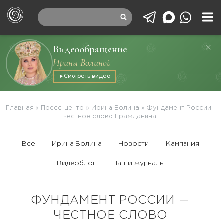
Видеообращение
Ирины Волиной
Смотреть видео
Главная
»
Пресс-центр
»
Ирина Волина
»
Фундамент России -
честное слово Гражданина!
Все
Ирина Волина
Новости
Кампания
Видеоблог
Наши журналы
ФУНДАМЕНТ РОССИИ —
ЧЕСТНОЕ СЛОВО