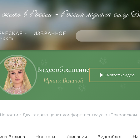
е жить в России - Россия познала силу Б
РЧЕСКАЯ
ИЗБРАННОЕ
мость
Видеообращение
Смотреть видео
Ирины Волиной
Новости
»
Для тех, кто ценит комфорт: пентхаус в «Покровском 
ина Волина
Новости
Кампания
Видеоблог
На