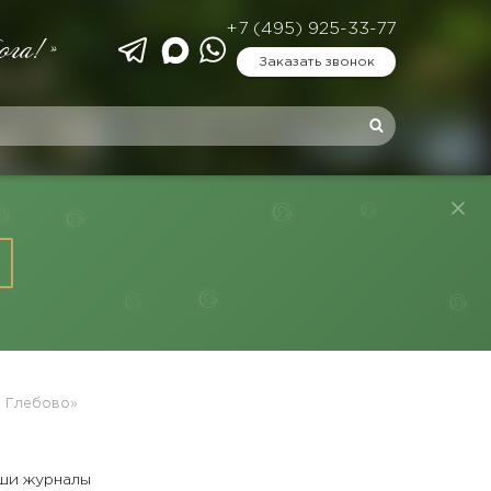
+7 (495) 925-33-77
ога!»
Заказать звонок
– Глебово»
ши журналы