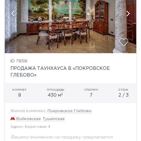
ID 7858
ПРОДАЖА ТАУНХАУСА В «ПОКРОВСКОЕ
ГЛЕБОВО»
комнат
площадь
спален
этаж
2
8
430 м
7
2 / 3
Жилой комплекс:
Покровское Глебово
Войковская
,
Тушинская
Адрес: Береговая 4
Вашему вниманию на продажу предлагается