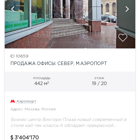
ID 10659
ПРОДАЖА ОФИСЫ. СЕВЕР, М.АЭРОПОРТ
площадь
этаж
2
442 м
19 / 20
Аэропорт
Адрес: Москва, Россия
Бизнес центр Виктори Плаза новый современный в
стиле хай-тек класса А обладает прекрасной
транспортной доступностью, находится в шаговой
доступности от метро Аэропорт. Оптоволоконные
3'404'170