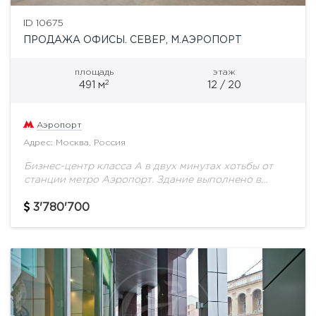
ID 10675
ПРОДАЖА ОФИСЫ. СЕВЕР, М.АЭРОПОРТ
площадь
этаж
2
491 м
12 / 20
Аэропорт
Адрес: Москва, Россия
Бизнес-центр класса А в двух минутах хотьбы от
станции метро Аэропорт. Здание выполнено в
современном стиле.Техническая оснащенность
бизнес центра на высоком уровне. Круглосуточная
3'780'700
охрана, контроль доступа, видеонаблюдение....