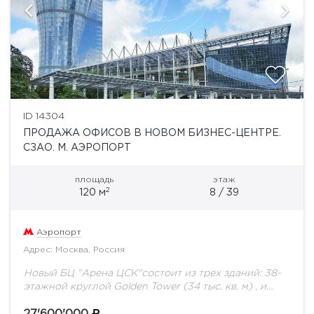
ID 14304
ПРОДАЖА ОФИСОВ В НОВОМ БИЗНЕС-ЦЕНТРЕ.
СЗАО. М. АЭРОПОРТ
площадь
этаж
2
120 м
8 / 39
Аэропорт
Адрес: Москва, Россия
Новый БЦ "Арена ЦСК"состоит из трех зданий: 38-
этажной круглой Golden Tower (34 тыс. кв. м) , и
двух 11-этажных объектов Blue Tower и Red Tower
площадью 13...