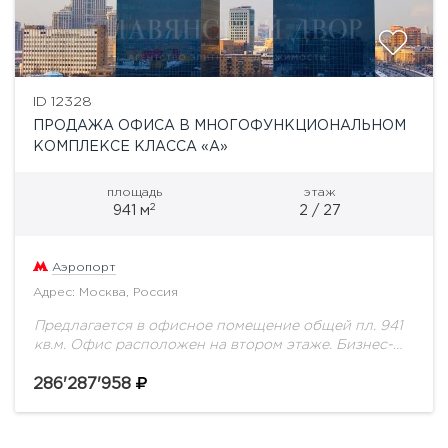
ID 12328
ПРОДАЖА ОФИСА В МНОГОФУНКЦИОНАЛЬНОМ
КОМПЛЕКСЕ КЛАССА «А»
площадь
этаж
2
941 м
2 / 27
Аэропорт
Адрес: Москва, Россия
Предлагается в офисное помещение общей пл. 941
кв.м. Офис расположен на втором этаже. Бизнес-
центр в шаговой доступности от метро. Оснащен
современными инженерными системами. Развитая
286'287'958
инфраструктура. Здесь расположены:...