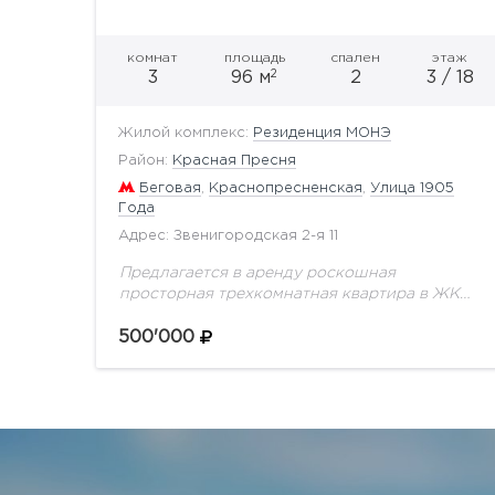
комнат
площадь
спален
этаж
2
3
96 м
2
3 / 18
Жилой комплекс:
Резиденция МОНЭ
Район:
Красная Пресня
Беговая
,
Краснопресненская
,
Улица 1905
Года
Адрес: Звенигородская 2-я 11
Предлагается в аренду роскошная
просторная трехкомнатная квартира в ЖК
"Резиденция Монэ". Функциональная
планировка: гостиная, объединенная с
500'000
кухней, основная спальня со своим
санузлом, гостевая спальня, совмещенный
санузел, прихожая....