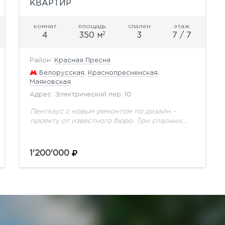
КВАРТИР
комнат
площадь
спален
этаж
2
4
350 м
3
7 / 7
Район:
Красная Пресня
Белорусская
,
Краснопресненская
,
Маяковская
Адрес: Электрический пер. 10
Пентхаус с новым ремонтом по дизайн -
проекту от известного бюро. Три спальни,
при каждой спальне своя большая
гардеробная комната и ванная комната. В
отделке использованы редкие...
1'200'000