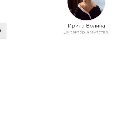
Ирина Волина
е
Директор Агентства
показать