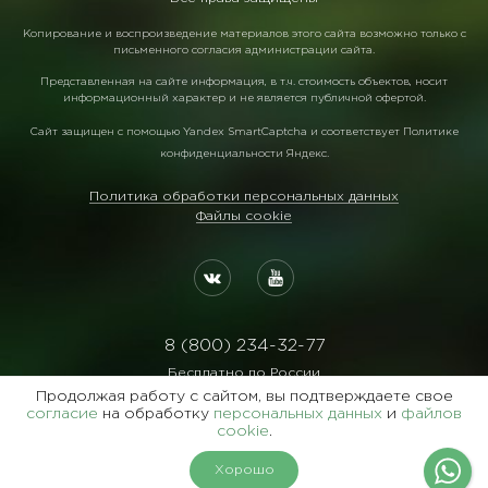
Копирование и воспроизведение материалов этого сайта возможно только с
письменного согласия администрации сайта.
Представленная на сайте информация, в т.ч. стоимость объектов, носит
информационный характер и не является публичной офертой.
Сайт защищен с помощью
Yandex SmartCaptcha
и соответствует
Политике
конфиденциальности Яндекс
.
Политика обработки персональных данных
Файлы cookie
8 (800) 234-32-77
Бесплатно по России
Продолжая работу с сайтом, вы подтверждаете свое
Реквизиты:
согласие
на обработку
персональных данных
и
файлов
ООО Агентство "Славянский Двор"
cookie
.
ИНН:7729122105 ОГРН:1027700102473
Хорошо