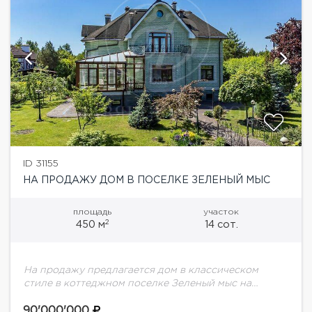
ID 31155
НА ПРОДАЖУ ДОМ В ПОСЕЛКЕ ЗЕЛЕНЫЙ МЫС
площадь
участок
2
450 м
14 сот.
На продажу предлагается дом в классическом
стиле в коттеджном поселке Зеленый мыс на
Дмитровском шоссе. В доме выполнен
дизайнерский ремонт, отделка с использованием
90'000'000