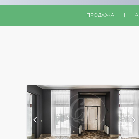
ПРОДАЖА
|
А
ий