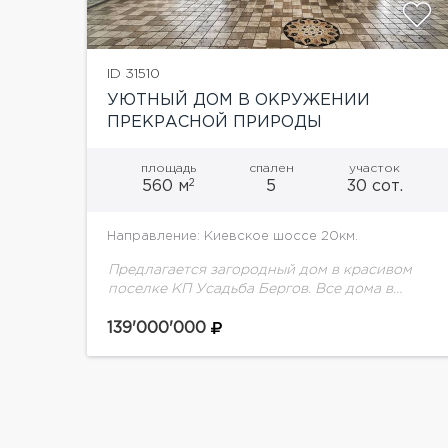
ID 31510
УЮТНЫЙ ДОМ В ОКРУЖЕНИИ
ПРЕКРАСНОЙ ПРИРОДЫ
ПОДМОСКОВЬЯ
площадь
спален
участок
2
560 м
5
30 сот.
Направление: Киевское шоссе 20км.
Предлагается загородный дом в красивом
поселке КП Усадьба Бергов. Все дома в
поселке выполнены в едином стиле по
проекту немецкого архитектора. На участке
139'000'000
30 соток расположен дом...