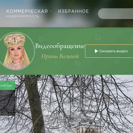
КОММЕРЧЕСКАЯ
ИЗБРАННОЕ
недвижимость
Видеообращение
Смотреть видео
Ирины Волиной
осёлки