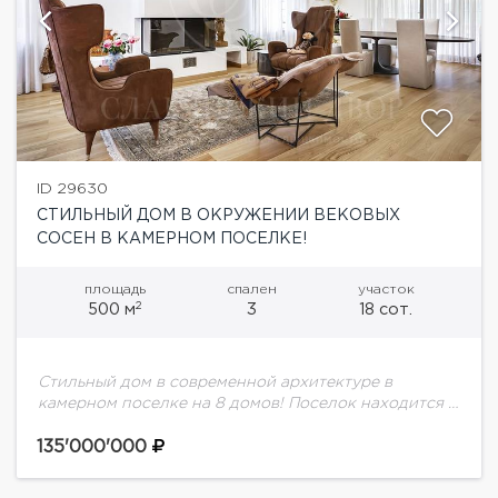
ID 29630
СТИЛЬНЫЙ ДОМ В ОКРУЖЕНИИ ВЕКОВЫХ
СОСЕН В КАМЕРНОМ ПОСЕЛКЕ!
площадь
спален
участок
2
500 м
3
18 сот.
Стильный дом в современной архитектуре в
камерном поселке на 8 домов! Поселок находится в
окружении живописного хвойно-лиственного леса.
Все соседи построены и заселены.Планировка:
135'000'000
Первый этаж: кабинет (спальня)...