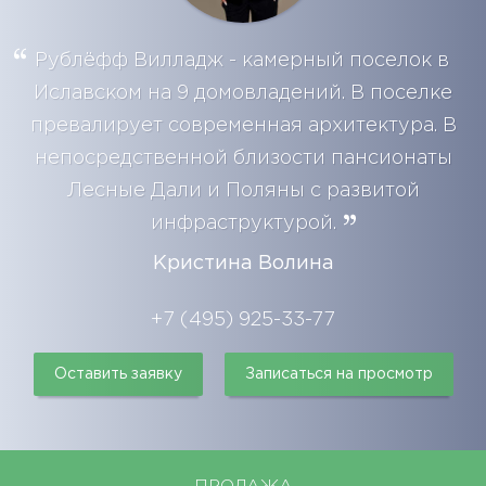
Рублёфф Вилладж - камерный поселок в
Иславском на 9 домовладений. В поселке
превалирует современная архитектура. В
непосредственной близости пансионаты
Лесные Дали и Поляны с развитой
инфраструктурой.
Кристина Волина
+7 (495) 925-33-77
Оставить заявку
Записаться на просмотр