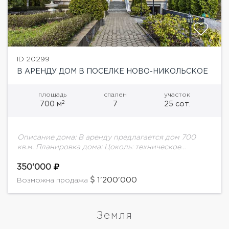
ID 20299
В АРЕНДУ ДОМ В ПОСЕЛКЕ НОВО-НИКОЛЬСКОЕ
площадь
спален
участок
2
700 м
7
25 сот.
Описание дома: В аренду предлагается дом 700
кв.м. Планировка дома: Цоколь: техническое
помещение, сауна, душевая, с/у, кладовое
помещение, гараж на 2 м/м. 1 этаж: холл, кухня-
350'000
столовая, гостиная,...
1'200'000
Возможна продажа
Земля