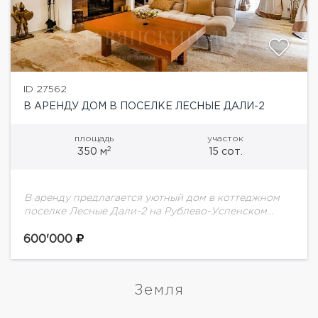
ID 27562
В АРЕНДУ ДОМ В ПОСЕЛКЕ ЛЕСНЫЕ ДАЛИ-2
площадь
участок
2
350 м
15 сот.
В аренду предлагается уютный дом в коттеджном
поселке Лесные Дали-2 на Рублево-Успенском
шоссе.Планировка дома:Цоколь: сауна, с/у-
душевая-прачечная, бильярдная, сезонная
600'000
гардеробная, чемоданная1 этаж: прихожая, холл,
каминный зал с выходом...
Земля