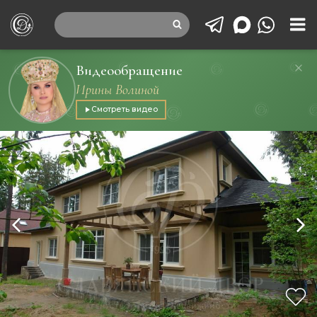
Видеообращение
Ирины Волиной
Смотреть видео