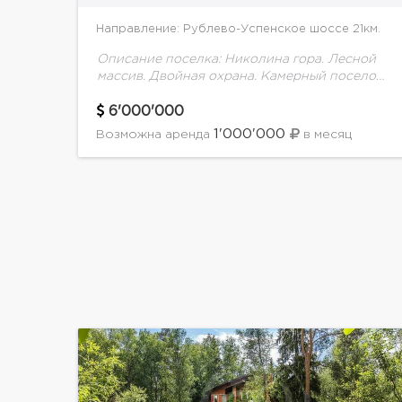
Направление: Рублево-Успенское шоссе 21км.
Описание поселка: Николина гора. Лесной
массив. Двойная охрана. Камерный поселок.
Описание дома: Предлагается на продажу
дом 850м2 и отдельно стоящая баня на
6'000'000
великолепном участке с ландшафтом и...
1'000'000
Возможна аренда
в месяц