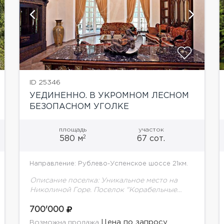
показать ещё 5 фотографий
ID 25346
УЕДИНЕННО. В УКРОМНОМ ЛЕСНОМ
БЕЗОПАСНОМ УГОЛКЕ
площадь
участок
2
580 м
67 сот.
Направление: Рублево-Успенское шоссе 21км.
Описание поселка: Уникальное место на
Николиной Горе. Поселок "Корабельные
Сосны". Внутри поселка находится еще один
охраняемый мини-поселок на 3 дома на
700'000
участке в 7 гектаров. На территории...
Цена по запросу
Возможна продажа