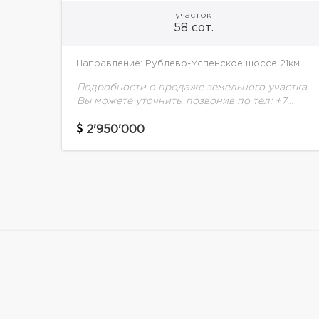
участок
58 сот.
Направление: Рублево-Успенское шоссе 21км.
Подробности о продаже земельного участка,
Вы можете уточнить, позвонив по тел: +7
(495) 925-33-77
2'950'000