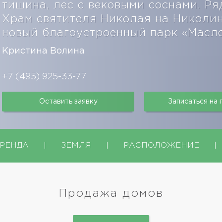
тишина, лес с вековыми соснами. Р
Храм святителя Николая на Николин
новый благоустроенный парк «Масл
Кристина Волина
+7 (495) 925-33-77
Оставить заявку
Записаться на
РЕНДА
|
ЗЕМЛЯ
|
РАСПОЛОЖЕНИЕ
|
Продажа домов