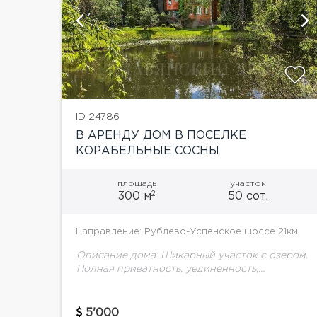
ий
показать ещё 2 фотографии
ID 24786
В АРЕНДУ ДОМ В ПОСЕЛКЕ
КОРАБЕЛЬНЫЕ СОСНЫ
площадь
участок
2
300 м
50 сот.
Направление: Рублево-Успенское шоссе 21км.
Описание дома: Шикарный участок с озером.
Полная приватность, уединенность,
спокойствие. При этом - абсолютная
безопасность. Соседние дома не видны и не
слышны. На участке, как лесная зона,...
5'000