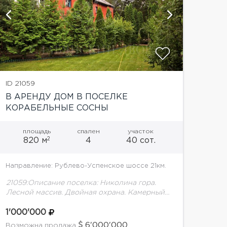
показать
ID 21059
В АРЕНДУ ДОМ В ПОСЕЛКЕ
КОРАБЕЛЬНЫЕ СОСНЫ
площадь
спален
участок
2
820 м
4
40 сот.
Направление: Рублево-Успенское шоссе 21км.
21059:Описание поселка: Николина гора.
Лесной массив. Двойная охрана. Камерный
поселок. Описание дома: Предлагается дом
850м2 и отдельно стоящая баня на
1'000'000
великолепном участке с ландшафтом и
6'000'000
Возможна продажа