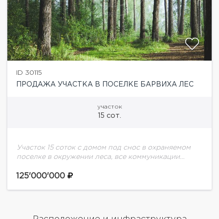
ID 30115
ПРОДАЖА УЧАСТКА В ПОСЕЛКЕ БАРВИХА ЛЕС
участок
15 сот.
Участок 15 соток с домом под снос в охраняемом
поселке в окружении леса, все коммуникации
центральные. В пяти минутах на авто - парк
Раздолье и парк Малевича.
125'000'000